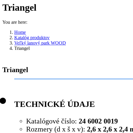
Triangel
You are here:
Home
Katalóg produktov
Veľký lanový park WOOD
Triangel
Triangel
TECHNICKÉ ÚDAJE
Katalógové číslo:
24 6002 0019
Rozmery (d x š x v):
2,6 x 2,6 x 2,4 