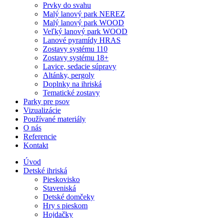
Prvky do svahu
Malý lanový park NEREZ
Malý lanový park WOOD
Veľký lanový park WOOD
Lanové pyramídy HRAS
Zostavy systému 110
Zostavy systému 18+
Lavice, sedacie súpravy
Altánky, pergoly
Doplnky na ihriská
Tematické zostavy
Parky pre psov
Vizualizácie
Používané materiály
O nás
Referencie
Kontakt
Úvod
Detské ihriská
Pieskovisko
Staveniská
Detské domčeky
Hry s pieskom
Hojdačky