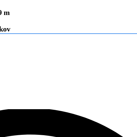
,9 m
okov