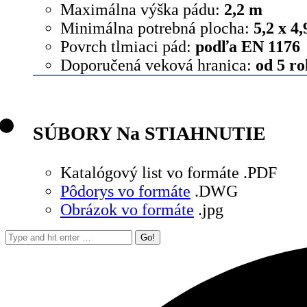
Maximálna výška pádu:
2,2 m
Minimálna potrebná plocha:
5,2 x 4
Povrch tlmiaci pád:
podľa EN 1176
Doporučená veková hranica:
od 5 r
SÚBORY Na STIAHNUTIE
Katalógový list vo formáte .PDF
Pôdorys vo formáte
.DWG
Obrázok vo formáte
.jpg
Search: