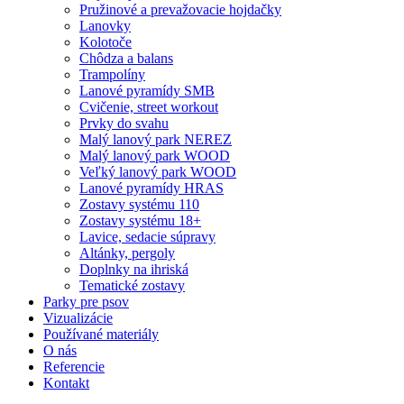
Pružinové a prevažovacie hojdačky
Lanovky
Kolotoče
Chôdza a balans
Trampolíny
Lanové pyramídy SMB
Cvičenie, street workout
Prvky do svahu
Malý lanový park NEREZ
Malý lanový park WOOD
Veľký lanový park WOOD
Lanové pyramídy HRAS
Zostavy systému 110
Zostavy systému 18+
Lavice, sedacie súpravy
Altánky, pergoly
Doplnky na ihriská
Tematické zostavy
Parky pre psov
Vizualizácie
Používané materiály
O nás
Referencie
Kontakt