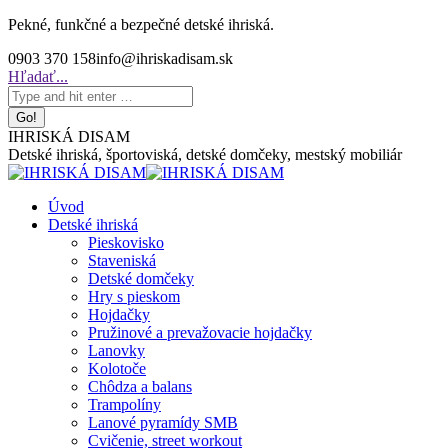
Skip
Pekné, funkčné a bezpečné detské ihriská.
to
0903 370 158
info@ihriskadisam.sk
content
Search:
Hľadať...
IHRISKÁ DISAM
Detské ihriská, športoviská, detské domčeky, mestský mobiliár
Úvod
Detské ihriská
Pieskovisko
Staveniská
Detské domčeky
Hry s pieskom
Hojdačky
Pružinové a prevažovacie hojdačky
Lanovky
Kolotoče
Chôdza a balans
Trampolíny
Lanové pyramídy SMB
Cvičenie, street workout