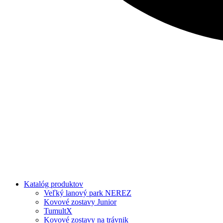
Katalóg produktov
Veľký lanový park NEREZ
Kovové zostavy Junior
TumultX
Kovové zostavy na trávnik