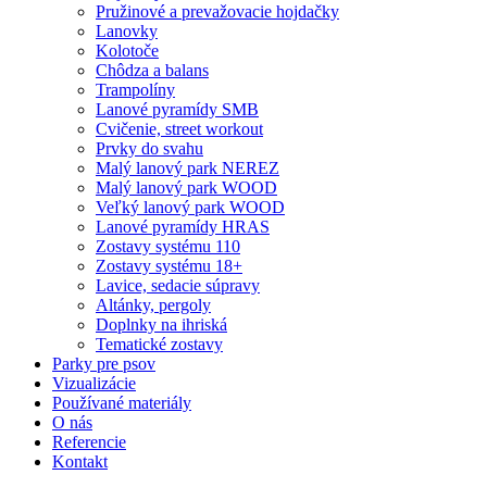
Pružinové a prevažovacie hojdačky
Lanovky
Kolotoče
Chôdza a balans
Trampolíny
Lanové pyramídy SMB
Cvičenie, street workout
Prvky do svahu
Malý lanový park NEREZ
Malý lanový park WOOD
Veľký lanový park WOOD
Lanové pyramídy HRAS
Zostavy systému 110
Zostavy systému 18+
Lavice, sedacie súpravy
Altánky, pergoly
Doplnky na ihriská
Tematické zostavy
Parky pre psov
Vizualizácie
Používané materiály
O nás
Referencie
Kontakt