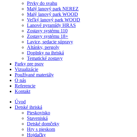
Prvky do svahu
Malý lanový park NEREZ
Malý lanový park WOOD
Veľký lanový park WOOD
Lanové pyramídy HRAS
Zostavy systému 110
Zostavy systému 18+
Lavice, sedacie súpravy
Altánky, pergoly
Doplnky na ihriská
Tematické zostavy
Parky pre psov
Vizualizácie
Používané materiály
O nás
Referencie
Kontakt
Úvod
Detské ihriská
Pieskovisko
Staveniská
Detské domčeky
Hry s pieskom
Hojdačky