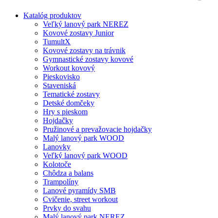
Katalóg produktov
Veľký lanový park NEREZ
Kovové zostavy Junior
TumultX
Kovové zostavy na trávnik
Gymnastické zostavy kovové
Workout kovový
Pieskovisko
Staveniská
Tematické zostavy
Detské domčeky
Hry s pieskom
Hojdačky
Pružinové a prevažovacie hojdačky
Malý lanový park WOOD
Lanovky
Veľký lanový park WOOD
Kolotoče
Chôdza a balans
Trampolíny
Lanové pyramídy SMB
Cvičenie, street workout
Prvky do svahu
Malý lanový park NEREZ