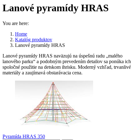
Lanové pyramídy HRAS
You are here:
Home
Katalóg produktov
Lanové pyramídy HRAS
Lanové pyramídy HRAS naväzujú na úspešnú radu „malého
lanového parku“ a podobným prevedením detailov sa ponúka ich
spoločné použitie na detskom ihrisku. Moderný vzhľad, trvanlivé
materiály a zaujímavá obstarávacia cena.
Pyramída HRAS 350