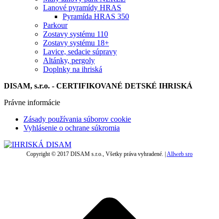
Lanové pyramídy HRAS
Pyramída HRAS 350
Parkour
Zostavy systému 110
Zostavy systému 18+
Lavice, sedacie súpravy
Altánky, pergoly
Doplnky na ihriská
DISAM, s.r.o. - CERTIFIKOVANÉ DETSKÉ IHRISKÁ
Právne informácie
Zásady používania súborov cookie
Vyhlásenie o ochrane súkromia
Copyright © 2017 DISAM s.r.o., Všetky práva vyhradené. |
Allweb sro
t
T