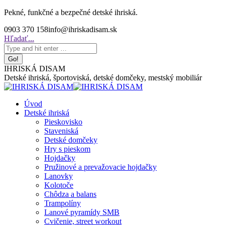
Skip
Pekné, funkčné a bezpečné detské ihriská.
to
0903 370 158
info@ihriskadisam.sk
content
Search:
Hľadať...
IHRISKÁ DISAM
Detské ihriská, športoviská, detské domčeky, mestský mobiliár
Úvod
Detské ihriská
Pieskovisko
Staveniská
Detské domčeky
Hry s pieskom
Hojdačky
Pružinové a prevažovacie hojdačky
Lanovky
Kolotoče
Chôdza a balans
Trampolíny
Lanové pyramídy SMB
Cvičenie, street workout