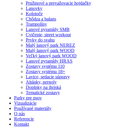
Pružinové a prevažovacie hojdačky
Lanovky
Kolotoče
Chôdza a balans
Trampolíny
Lanové pyramídy SMB
Cvičenie, street workout
Prvky do svahu
Malý lanový park NEREZ
Malý lanový park WOOD
Veľký lanový park WOOD
Lanové pyramídy HRAS
Zostavy systému 110
Zostavy systému 18+
Lavice, sedacie súpravy
Altánky, pergoly
Doplnky na ihriská
Tematické zostavy
Parky pre psov
Vizualizácie
Používané materiály
O nás
Referencie
Kontakt