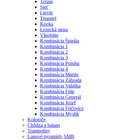
Terasa
Sieť
Lievik
Triangel
Kocka
Lezecká stena
Vlnobitie
Kombinácia Špirála
Kombinácia 1
Kombinácia 2
Kombinácia 3
Kombinácia Poruba
Kombinácia 4
Kombinácia Martin
Kombinácia Záhrada
Kombinácia Valaška
Kombinácia Filip
Kombinácia Generál
Kombinácia Jozef
Kombinácia Fričovice
Kombinácia Myslík
Kolotoče
Chôdza a balans
Trampolíny
Lanové pyramídy SMB