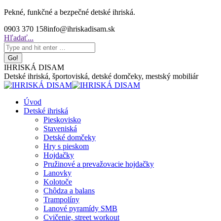
Skip
Pekné, funkčné a bezpečné detské ihriská.
to
0903 370 158
info@ihriskadisam.sk
content
Search:
Hľadať...
IHRISKÁ DISAM
Detské ihriská, športoviská, detské domčeky, mestský mobiliár
Úvod
Detské ihriská
Pieskovisko
Staveniská
Detské domčeky
Hry s pieskom
Hojdačky
Pružinové a prevažovacie hojdačky
Lanovky
Kolotoče
Chôdza a balans
Trampolíny
Lanové pyramídy SMB
Cvičenie, street workout