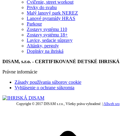
Cvičenie, street workout
Prvky do svahu
Malý lanový park NEREZ
Lanové pyramídy HRAS
Parkour
Zostavy systému 110
Zostavy systému 18+
Lavice, sedacie súpravy
Altánky, pergoly
Doplnky na ihriská
DISAM, s.r.o. - CERTIFIKOVANÉ DETSKÉ IHRISKÁ
Právne informácie
Zásady používania súborov cookie
Vyhlásenie o ochrane súkromia
Copyright © 2017 DISAM s.r.o., Všetky práva vyhradené. |
Allweb sro
t
T