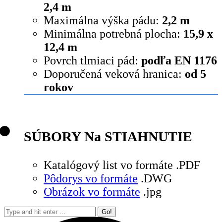
2,4 m
Maximálna výška pádu:
2,2 m
Minimálna potrebná plocha:
15,9 x
12,4 m
Povrch tlmiaci pád:
podľa EN 1176
Doporučená veková hranica:
od 5
rokov
SÚBORY Na STIAHNUTIE
Katalógový list vo formáte .PDF
Pôdorys vo formáte
.DWG
Obrázok vo formáte
.jpg
Search: