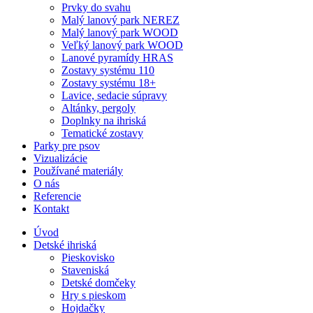
Prvky do svahu
Malý lanový park NEREZ
Malý lanový park WOOD
Veľký lanový park WOOD
Lanové pyramídy HRAS
Zostavy systému 110
Zostavy systému 18+
Lavice, sedacie súpravy
Altánky, pergoly
Doplnky na ihriská
Tematické zostavy
Parky pre psov
Vizualizácie
Používané materiály
O nás
Referencie
Kontakt
Úvod
Detské ihriská
Pieskovisko
Staveniská
Detské domčeky
Hry s pieskom
Hojdačky