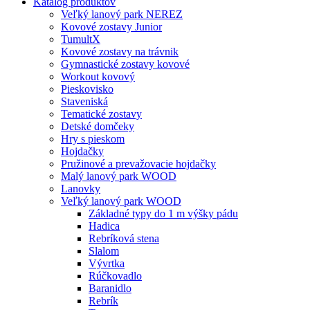
Katalóg produktov
Veľký lanový park NEREZ
Kovové zostavy Junior
TumultX
Kovové zostavy na trávnik
Gymnastické zostavy kovové
Workout kovový
Pieskovisko
Staveniská
Tematické zostavy
Detské domčeky
Hry s pieskom
Hojdačky
Pružinové a prevažovacie hojdačky
Malý lanový park WOOD
Lanovky
Veľký lanový park WOOD
Základné typy do 1 m výšky pádu
Hadica
Rebríková stena
Slalom
Vývrtka
Rúčkovadlo
Baranidlo
Rebrík