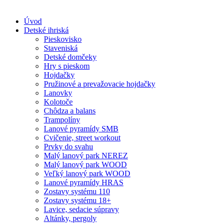
Skip
to
Úvod
content
Detské ihriská
Pieskovisko
Staveniská
Detské domčeky
Hry s pieskom
Hojdačky
Pružinové a prevažovacie hojdačky
Lanovky
Kolotoče
Chôdza a balans
Trampolíny
Lanové pyramídy SMB
Cvičenie, street workout
Prvky do svahu
Malý lanový park NEREZ
Malý lanový park WOOD
Veľký lanový park WOOD
Lanové pyramídy HRAS
Zostavy systému 110
Zostavy systému 18+
Lavice, sedacie súpravy
Altánky, pergoly