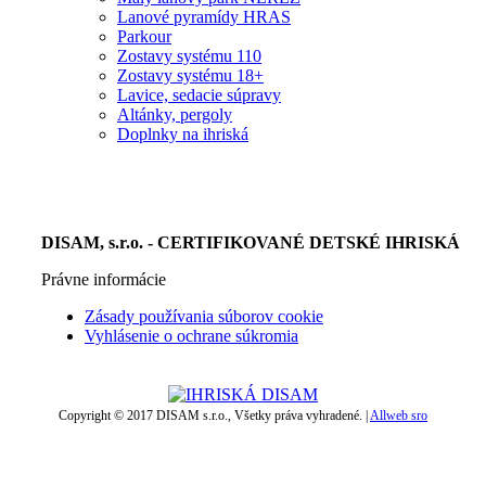
Lanové pyramídy HRAS
Parkour
Zostavy systému 110
Zostavy systému 18+
Lavice, sedacie súpravy
Altánky, pergoly
Doplnky na ihriská
DISAM, s.r.o. - CERTIFIKOVANÉ DETSKÉ IHRISKÁ
Právne informácie
Zásady používania súborov cookie
Vyhlásenie o ochrane súkromia
Copyright © 2017 DISAM s.r.o., Všetky práva vyhradené. |
Allweb sro
t
T