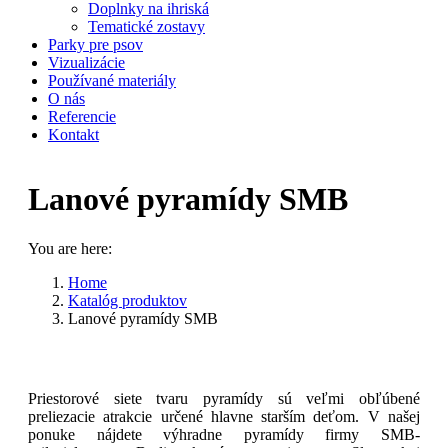
Doplnky na ihriská
Tematické zostavy
Parky pre psov
Vizualizácie
Používané materiály
O nás
Referencie
Kontakt
Lanové pyramídy SMB
You are here:
Home
Katalóg produktov
Lanové pyramídy SMB
Priestorové siete tvaru pyramídy sú veľmi obľúbené
preliezacie atrakcie určené hlavne starším deťom. V našej
ponuke nájdete výhradne pyramídy firmy SMB-