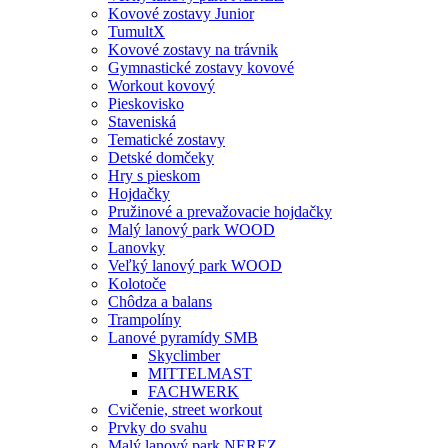
Kovové zostavy Junior
TumultX
Kovové zostavy na trávnik
Gymnastické zostavy kovové
Workout kovový
Pieskovisko
Staveniská
Tematické zostavy
Detské domčeky
Hry s pieskom
Hojdačky
Pružinové a prevažovacie hojdačky
Malý lanový park WOOD
Lanovky
Veľký lanový park WOOD
Kolotoče
Chôdza a balans
Trampolíny
Lanové pyramídy SMB
Skyclimber
MITTELMAST
FACHWERK
Cvičenie, street workout
Prvky do svahu
Malý lanový park NEREZ