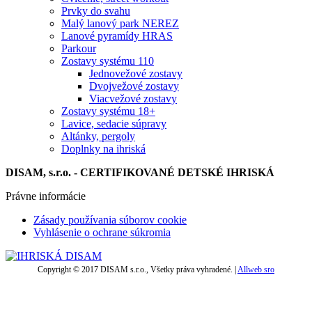
Prvky do svahu
Malý lanový park NEREZ
Lanové pyramídy HRAS
Parkour
Zostavy systému 110
Jednovežové zostavy
Dvojvežové zostavy
Viacvežové zostavy
Zostavy systému 18+
Lavice, sedacie súpravy
Altánky, pergoly
Doplnky na ihriská
DISAM, s.r.o. - CERTIFIKOVANÉ DETSKÉ IHRISKÁ
Právne informácie
Zásady používania súborov cookie
Vyhlásenie o ochrane súkromia
Copyright © 2017 DISAM s.r.o., Všetky práva vyhradené. |
Allweb sro
t
T