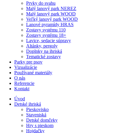
Prvky do svahu
Malý lanový park NEREZ
Malý lanový park WOOD
Veľký lanový park WOOD
Lanové pyramídy HRAS
Zostavy systému 110
Zostavy systému 18+
Lavice, sedacie súpravy
Altánky, pergoly
Doplnky na ihriská
Tematické zostavy
Parky pre psov
Vizualizácie
Používané materiály
O nás
Referencie
Kontakt
Úvod
Detské ihriská
Pieskovisko
Staveniská
Detské domčeky
Hry s pieskom
Hojdačky