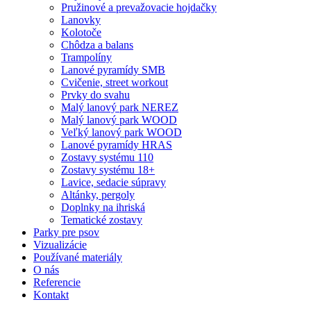
Pružinové a prevažovacie hojdačky
Lanovky
Kolotoče
Chôdza a balans
Trampolíny
Lanové pyramídy SMB
Cvičenie, street workout
Prvky do svahu
Malý lanový park NEREZ
Malý lanový park WOOD
Veľký lanový park WOOD
Lanové pyramídy HRAS
Zostavy systému 110
Zostavy systému 18+
Lavice, sedacie súpravy
Altánky, pergoly
Doplnky na ihriská
Tematické zostavy
Parky pre psov
Vizualizácie
Používané materiály
O nás
Referencie
Kontakt