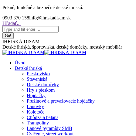
Skip
Pekné, funkčné a bezpečné detské ihriská.
to
0903 370 158
info@ihriskadisam.sk
content
Search:
Hľadať...
IHRISKÁ DISAM
Detské ihriská, športoviská, detské domčeky, mestský mobiliár
Úvod
Detské ihriská
Pieskovisko
Staveniská
Detské domčeky
Hry s pieskom
Hojdačky
Pružinové a prevažovacie hojdačky
Lanovky
Kolotoče
Chôdza a balans
Trampolíny
Lanové pyramídy SMB
Cvičenie, street workout