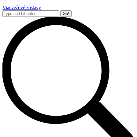
Viacvežové zostavy
Search: