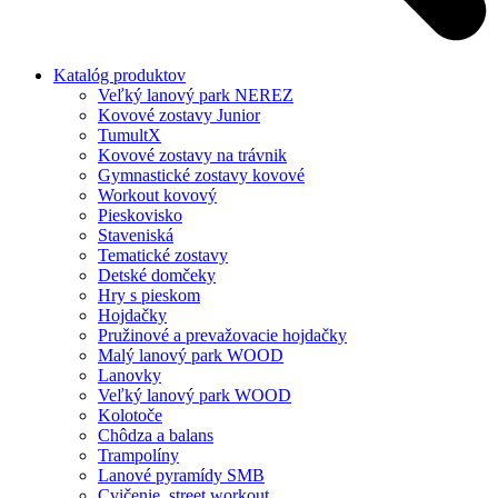
Katalóg produktov
Veľký lanový park NEREZ
Kovové zostavy Junior
TumultX
Kovové zostavy na trávnik
Gymnastické zostavy kovové
Workout kovový
Pieskovisko
Staveniská
Tematické zostavy
Detské domčeky
Hry s pieskom
Hojdačky
Pružinové a prevažovacie hojdačky
Malý lanový park WOOD
Lanovky
Veľký lanový park WOOD
Kolotoče
Chôdza a balans
Trampolíny
Lanové pyramídy SMB
Cvičenie, street workout