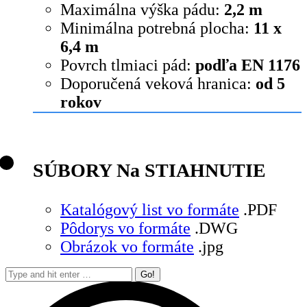
Maximálna výška pádu:
2,2 m
Minimálna potrebná plocha:
11 x
6,4 m
Povrch tlmiaci pád:
podľa EN 1176
Doporučená veková hranica:
od 5
rokov
SÚBORY Na STIAHNUTIE
Katalógový list vo formáte
.PDF
Pôdorys vo formáte
.DWG
Obrázok vo formáte
.jpg
Search: