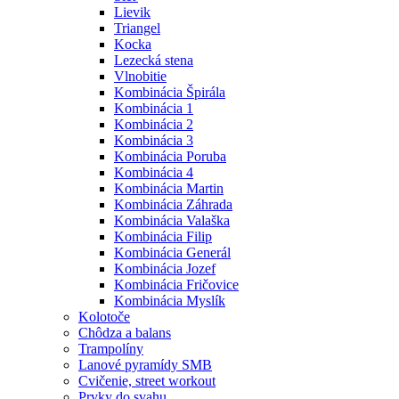
Lievik
Triangel
Kocka
Lezecká stena
Vlnobitie
Kombinácia Špirála
Kombinácia 1
Kombinácia 2
Kombinácia 3
Kombinácia Poruba
Kombinácia 4
Kombinácia Martin
Kombinácia Záhrada
Kombinácia Valaška
Kombinácia Filip
Kombinácia Generál
Kombinácia Jozef
Kombinácia Fričovice
Kombinácia Myslík
Kolotoče
Chôdza a balans
Trampolíny
Lanové pyramídy SMB
Cvičenie, street workout
Prvky do svahu