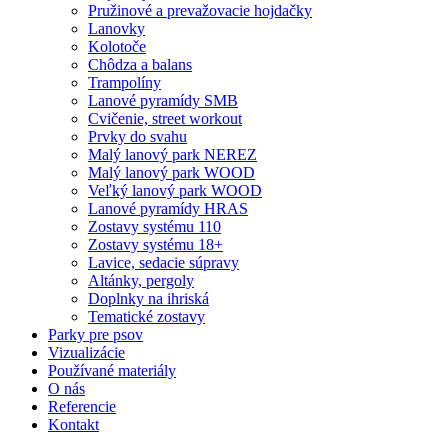
Pružinové a prevažovacie hojdačky
Lanovky
Kolotoče
Chôdza a balans
Trampolíny
Lanové pyramídy SMB
Cvičenie, street workout
Prvky do svahu
Malý lanový park NEREZ
Malý lanový park WOOD
Veľký lanový park WOOD
Lanové pyramídy HRAS
Zostavy systému 110
Zostavy systému 18+
Lavice, sedacie súpravy
Altánky, pergoly
Doplnky na ihriská
Tematické zostavy
Parky pre psov
Vizualizácie
Používané materiály
O nás
Referencie
Kontakt