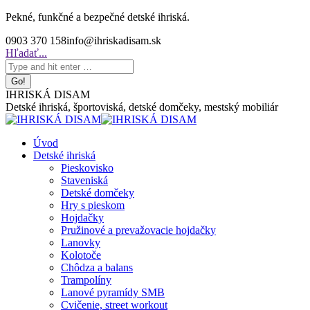
Skip
Pekné, funkčné a bezpečné detské ihriská.
to
0903 370 158
info@ihriskadisam.sk
content
Search:
Hľadať...
IHRISKÁ DISAM
Detské ihriská, športoviská, detské domčeky, mestský mobiliár
Úvod
Detské ihriská
Pieskovisko
Staveniská
Detské domčeky
Hry s pieskom
Hojdačky
Pružinové a prevažovacie hojdačky
Lanovky
Kolotoče
Chôdza a balans
Trampolíny
Lanové pyramídy SMB
Cvičenie, street workout