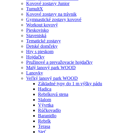
Kovové zostavy Junior
TumultX
Kovové zostavy na trávnik
Gymnastické zostavy kovové
Workout kovový
Pieskovisko
Staveniská
Tematické zostavy
Detské domčeky
Hry s pieskom
Hojdačky
Pružinové a prevažovacie hojdačky
Malý lanový park WOOD
Lanovky
Veľký lanový park WOOD
Základné typy do 1 m výšky pádu
Hadica
Rebríková stena
Slalom
Vývrtka
Rúčkovadlo
Baranidlo
Rebrík
Terasa
Sieť