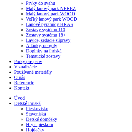
Prvky do svahu
Malý lanový park NEREZ
Malý lanový park WOOD
Veľký lanový park WOOD
Lanové pyramídy HRAS
Zostavy systému 110
Zostavy systému 18+
Lavice, sedacie súpravy
Altánky, pergoly
Doplnky na ihriská
Tematické zostavy
Parky pre psov
Vizualizácie
Používané materiály
O nás
Referencie
Kontakt
Úvod
Detské ihriská
Pieskovisko
Staveniská
Detské domčeky
Hry s pieskom
Hojdačky