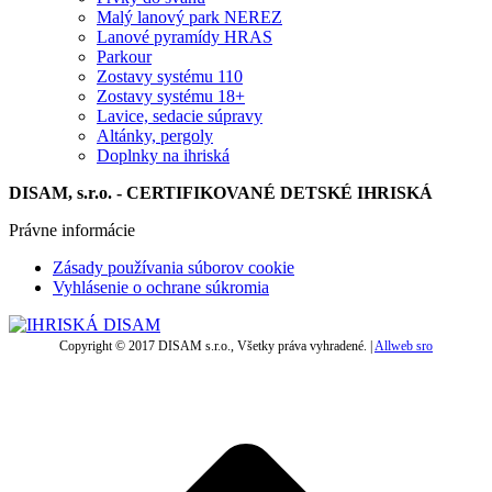
Malý lanový park NEREZ
Lanové pyramídy HRAS
Parkour
Zostavy systému 110
Zostavy systému 18+
Lavice, sedacie súpravy
Altánky, pergoly
Doplnky na ihriská
DISAM, s.r.o. - CERTIFIKOVANÉ DETSKÉ IHRISKÁ
Právne informácie
Zásady používania súborov cookie
Vyhlásenie o ochrane súkromia
Copyright © 2017 DISAM s.r.o., Všetky práva vyhradené. |
Allweb sro
t
T