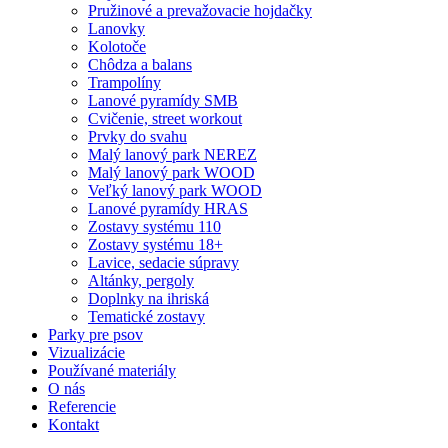
Pružinové a prevažovacie hojdačky
Lanovky
Kolotoče
Chôdza a balans
Trampolíny
Lanové pyramídy SMB
Cvičenie, street workout
Prvky do svahu
Malý lanový park NEREZ
Malý lanový park WOOD
Veľký lanový park WOOD
Lanové pyramídy HRAS
Zostavy systému 110
Zostavy systému 18+
Lavice, sedacie súpravy
Altánky, pergoly
Doplnky na ihriská
Tematické zostavy
Parky pre psov
Vizualizácie
Používané materiály
O nás
Referencie
Kontakt