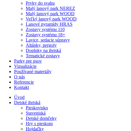
Prvky do svahu
Malý lanový park NEREZ
Malý lanový park WOOD
Veľký lanový park WOOD
Lanové pyramídy HRAS
Zostavy systému 110
Zostavy systému 18+
Lavice, sedacie súpravy
Altánky, pergoly
Doplnky na ihriská
Tematické zostavy
Parky pre psov
Vizualizácie
Používané materiály
O nás
Referencie
Kontakt
Úvod
Detské ihriská
Pieskovisko
Staveniská
Detské domčeky
Hry s pieskom
Hojdačky