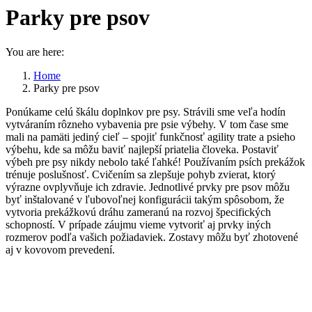
Parky pre psov
You are here:
Home
Parky pre psov
Ponúkame celú škálu doplnkov pre psy. Strávili sme veľa hodín
vytváraním rôzneho vybavenia pre psie výbehy. V tom čase sme
mali na pamäti jediný cieľ – spojiť funkčnosť agility trate a psieho
výbehu, kde sa môžu baviť najlepší priatelia človeka. Postaviť
výbeh pre psy nikdy nebolo také ľahké! Používaním psích prekážok
trénuje poslušnosť. Cvičením sa zlepšuje pohyb zvierat, ktorý
výrazne ovplyvňuje ich zdravie. Jednotlivé prvky pre psov môžu
byť inštalované v ľubovoľnej konfigurácii takým spôsobom, že
vytvoria prekážkovú dráhu zameranú na rozvoj špecifických
schopností. V prípade záujmu vieme vytvoriť aj prvky iných
rozmerov podľa vašich požiadaviek. Zostavy môžu byť zhotovené
aj v kovovom prevedení.