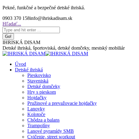
Skip
Pekné, funkčné a bezpečné detské ihriská.
to
0903 370 158
info@ihriskadisam.sk
content
Search:
Hľadať...
IHRISKÁ DISAM
Detské ihriská, športoviská, detské domčeky, mestský mobiliár
Úvod
Detské ihriská
Pieskovisko
Staveniská
Detské domčeky
Hry s pieskom
Hojdačky
Pružinové a prevažovacie hojdačky
Lanovky
Kolotoče
Chôdza a balans
Trampolíny
Lanové pyramídy SMB
Cvičenie, street workout