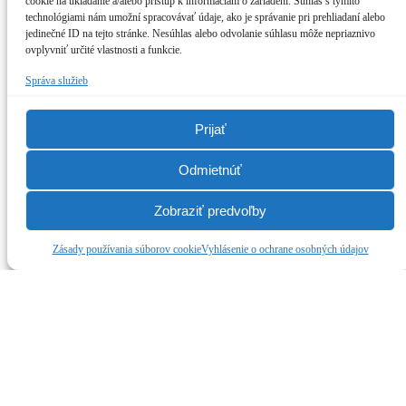
cookie na ukladanie a/alebo prístup k informáciám o zariadení. Súhlas s týmito
technológiami nám umožní spracovávať údaje, ako je správanie pri prehliadaní alebo
jedinečné ID na tejto stránke. Nesúhlas alebo odvolanie súhlasu môže nepriaznivo
ovplyvniť určité vlastnosti a funkcie.
Správa služieb
Prijať
Odmietnúť
Zobraziť predvoľby
Zásady používania súborov cookie
Vyhlásenie o ochrane osobných údajov