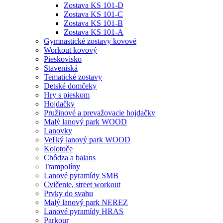
Zostava KS 101-D
Zostava KS 101-C
Zostava KS 101-B
Zostava KS 101-A
Gymnastické zostavy kovové
Workout kovový
Pieskovisko
Staveniská
Tematické zostavy
Detské domčeky
Hry s pieskom
Hojdačky
Pružinové a prevažovacie hojdačky
Malý lanový park WOOD
Lanovky
Veľký lanový park WOOD
Kolotoče
Chôdza a balans
Trampolíny
Lanové pyramídy SMB
Cvičenie, street workout
Prvky do svahu
Malý lanový park NEREZ
Lanové pyramídy HRAS
Parkour