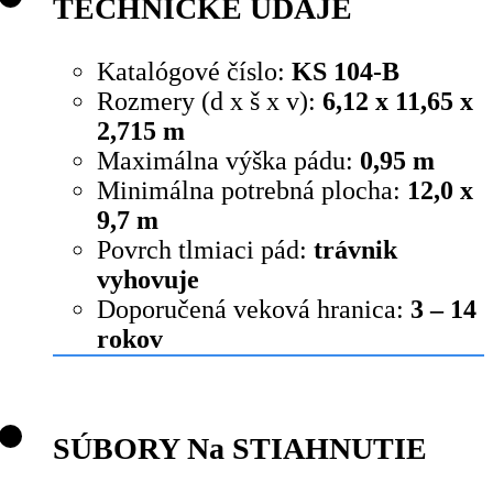
TECHNICKÉ ÚDAJE
Katalógové číslo:
KS 104-B
Rozmery (d x š x v):
6,12 x 11,65 x
2,715 m
Maximálna výška pádu:
0,95 m
Minimálna potrebná plocha:
12,0 x
9,7 m
Povrch tlmiaci pád:
trávnik
vyhovuje
Doporučená veková hranica:
3 – 14
rokov
SÚBORY Na STIAHNUTIE