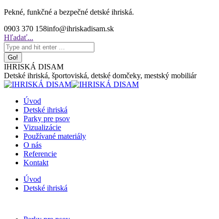
Skip
Pekné, funkčné a bezpečné detské ihriská.
to
0903 370 158
info@ihriskadisam.sk
content
Search:
Hľadať...
IHRISKÁ DISAM
Detské ihriská, športoviská, detské domčeky, mestský mobiliár
Úvod
Detské ihriská
Parky pre psov
Vizualizácie
Používané materiály
O nás
Referencie
Kontakt
Úvod
Detské ihriská