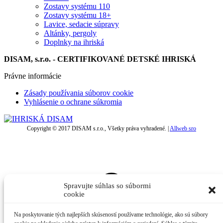
Zostavy systému 110
Zostavy systému 18+
Lavice, sedacie súpravy
Altánky, pergoly
Doplnky na ihriská
DISAM, s.r.o. - CERTIFIKOVANÉ DETSKÉ IHRISKÁ
Právne informácie
Zásady používania súborov cookie
Vyhlásenie o ochrane súkromia
Copyright © 2017 DISAM s.r.o., Všetky práva vyhradené. |
Allweb sro
t
T
Spravujte súhlas so súbormi
cookie
Na poskytovanie tých najlepších skúseností používame technológie, ako sú súbory