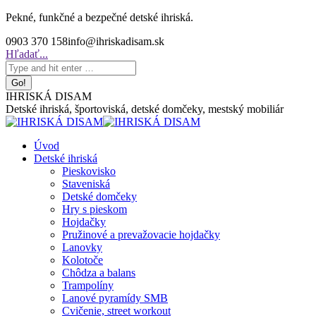
Skip
Pekné, funkčné a bezpečné detské ihriská.
to
0903 370 158
info@ihriskadisam.sk
content
Search:
Hľadať...
IHRISKÁ DISAM
Detské ihriská, športoviská, detské domčeky, mestský mobiliár
Úvod
Detské ihriská
Pieskovisko
Staveniská
Detské domčeky
Hry s pieskom
Hojdačky
Pružinové a prevažovacie hojdačky
Lanovky
Kolotoče
Chôdza a balans
Trampolíny
Lanové pyramídy SMB
Cvičenie, street workout