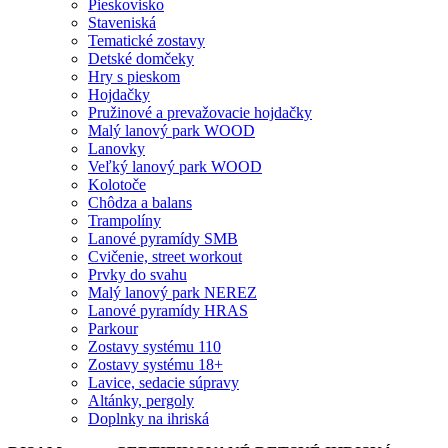
Pieskovisko
Staveniská
Tematické zostavy
Detské domčeky
Hry s pieskom
Hojdačky
Pružinové a prevažovacie hojdačky
Malý lanový park WOOD
Lanovky
Veľký lanový park WOOD
Kolotoče
Chôdza a balans
Trampolíny
Lanové pyramídy SMB
Cvičenie, street workout
Prvky do svahu
Malý lanový park NEREZ
Lanové pyramídy HRAS
Parkour
Zostavy systému 110
Zostavy systému 18+
Lavice, sedacie súpravy
Altánky, pergoly
Doplnky na ihriská