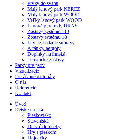
Prvky do svahu
Malý lanový park NEREZ
Malý lanový park WOOD
Veľký lanový park WOOD
Lanové pyramídy HRAS
Zostavy systému 110
Zostavy systému 18+
Lavice, sedacie súpravy
Altánky, pergoly
Doplnky na ihriská
Tematické zostavy
Parky pre psov
Vizualizácie
Používané materiály
O nás
Referencie
Kontakt
Úvod
Detské ihriská
Pieskovisko
Staveniská
Detské domčeky
Hry s pieskom
Hojdačky