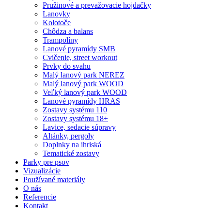
Pružinové a prevažovacie hojdačky
Lanovky
Kolotoče
Chôdza a balans
Trampolíny
Lanové pyramídy SMB
Cvičenie, street workout
Prvky do svahu
Malý lanový park NEREZ
Malý lanový park WOOD
Veľký lanový park WOOD
Lanové pyramídy HRAS
Zostavy systému 110
Zostavy systému 18+
Lavice, sedacie súpravy
Altánky, pergoly
Doplnky na ihriská
Tematické zostavy
Parky pre psov
Vizualizácie
Používané materiály
O nás
Referencie
Kontakt