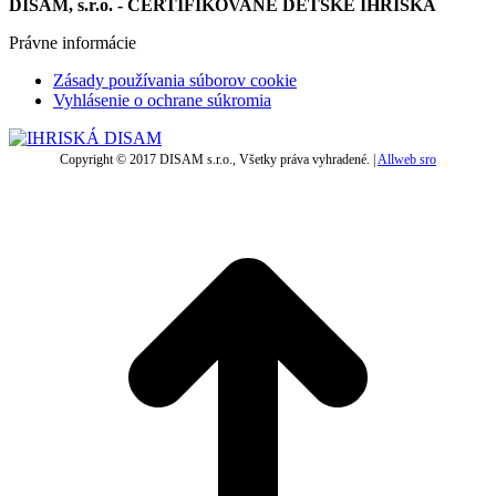
DISAM, s.r.o. - CERTIFIKOVANÉ DETSKÉ IHRISKÁ
Právne informácie
Zásady používania súborov cookie
Vyhlásenie o ochrane súkromia
Copyright © 2017 DISAM s.r.o., Všetky práva vyhradené. |
Allweb sro
t
T