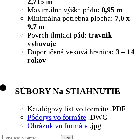
2,715 m
Maximálna výška pádu:
0,95 m
Minimálna potrebná plocha:
7,0 x
9,7 m
Povrch tlmiaci pád:
trávnik
vyhovuje
Doporučená veková hranica:
3 – 14
rokov
SÚBORY Na STIAHNUTIE
Katalógový list vo formáte .PDF
Pôdorys vo formáte
.DWG
Obrázok vo formáte
.jpg
Search: