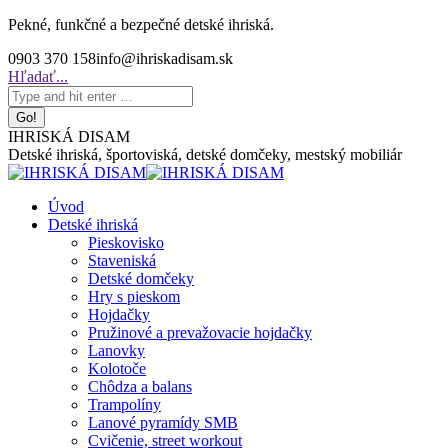
Skip
Pekné, funkčné a bezpečné detské ihriská.
to
0903 370 158
info@ihriskadisam.sk
content
Search:
Hľadať...
IHRISKÁ DISAM
Detské ihriská, športoviská, detské domčeky, mestský mobiliár
Úvod
Detské ihriská
Pieskovisko
Staveniská
Detské domčeky
Hry s pieskom
Hojdačky
Pružinové a prevažovacie hojdačky
Lanovky
Kolotoče
Chôdza a balans
Trampolíny
Lanové pyramídy SMB
Cvičenie, street workout