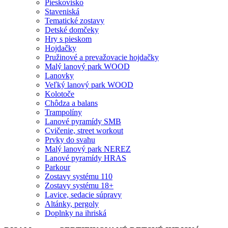
Pieskovisko
Staveniská
Tematické zostavy
Detské domčeky
Hry s pieskom
Hojdačky
Pružinové a prevažovacie hojdačky
Malý lanový park WOOD
Lanovky
Veľký lanový park WOOD
Kolotoče
Chôdza a balans
Trampolíny
Lanové pyramídy SMB
Cvičenie, street workout
Prvky do svahu
Malý lanový park NEREZ
Lanové pyramídy HRAS
Parkour
Zostavy systému 110
Zostavy systému 18+
Lavice, sedacie súpravy
Altánky, pergoly
Doplnky na ihriská