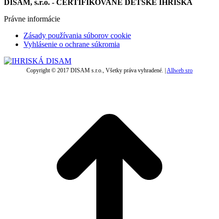
DISAM, s.r.o. - CERTIFIKOVANÉ DETSKÉ IHRISKÁ
Právne informácie
Zásady používania súborov cookie
Vyhlásenie o ochrane súkromia
Copyright © 2017 DISAM s.r.o., Všetky práva vyhradené. |
Allweb sro
t
T