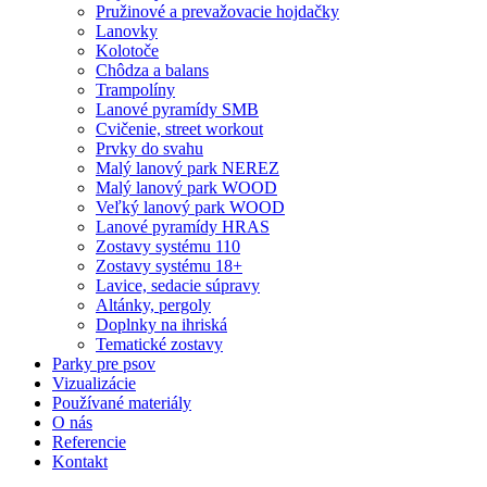
Pružinové a prevažovacie hojdačky
Lanovky
Kolotoče
Chôdza a balans
Trampolíny
Lanové pyramídy SMB
Cvičenie, street workout
Prvky do svahu
Malý lanový park NEREZ
Malý lanový park WOOD
Veľký lanový park WOOD
Lanové pyramídy HRAS
Zostavy systému 110
Zostavy systému 18+
Lavice, sedacie súpravy
Altánky, pergoly
Doplnky na ihriská
Tematické zostavy
Parky pre psov
Vizualizácie
Používané materiály
O nás
Referencie
Kontakt