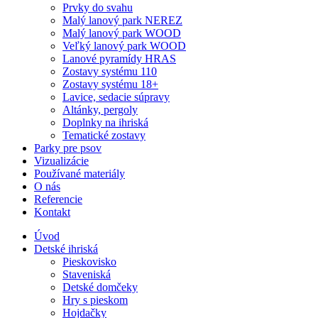
Prvky do svahu
Malý lanový park NEREZ
Malý lanový park WOOD
Veľký lanový park WOOD
Lanové pyramídy HRAS
Zostavy systému 110
Zostavy systému 18+
Lavice, sedacie súpravy
Altánky, pergoly
Doplnky na ihriská
Tematické zostavy
Parky pre psov
Vizualizácie
Používané materiály
O nás
Referencie
Kontakt
Úvod
Detské ihriská
Pieskovisko
Staveniská
Detské domčeky
Hry s pieskom
Hojdačky