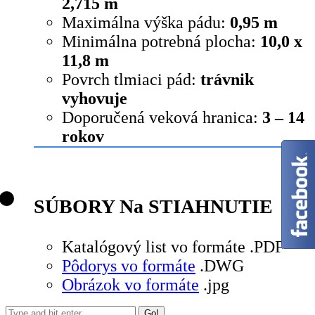
2,715 m
Maximálna výška pádu:
0,95 m
Minimálna potrebná plocha:
10,0 x
11,8 m
Povrch tlmiaci pád:
trávnik
vyhovuje
Doporučená veková hranica:
3 – 14
rokov
SÚBORY Na STIAHNUTIE
Katalógový list vo formáte .PDF
Pôdorys vo formáte
.DWG
Obrázok vo formáte
.jpg
Search: