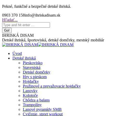
Skip
Pekné, funkčné a bezpečné detské ihriská.
to
0903 370 158
info@ihriskadisam.sk
content
Search:
Hľadať...
IHRISKÁ DISAM
Detské ihriská, športoviská, detské domčeky, mestský mobiliár
Úvod
Detské ihriská
Pieskovisko
Staveniská
Detské domčeky
Hry s pieskom
Hojdačky
Pružinové a prevažovacie hojdačky
Lanovky
Kolotoče
Chôdza a balans
Trampolíny
Lanové pyramídy SMB
Cvičenie, street workout