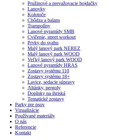
Pružinové a prevažovacie hojdačky
Lanovky
Kolotoče
Chôdza a balans
Trampolíny
Lanové pyramídy SMB
Cvičenie, street workout
Prvky do svahu
Malý lanový park NEREZ
Malý lanový park WOOD
Veľký lanový park WOOD
Lanové pyramídy HRAS
Zostavy systému 110
Zostavy systému 18+
Lavice, sedacie súpravy
Altánky, pergoly
Doplnky na ihriská
Tematické zostavy
Parky pre psov
Vizualizácie
Používané materiály
O nás
Referencie
Kontakt