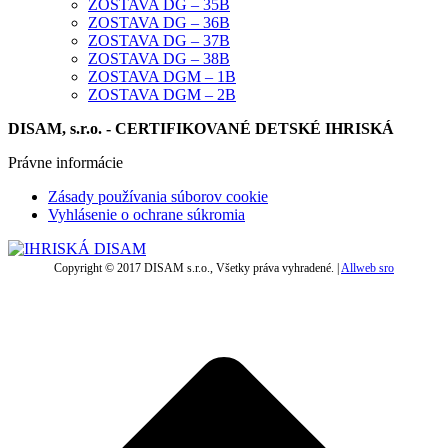
ZOSTAVA DG – 35B
ZOSTAVA DG – 36B
ZOSTAVA DG – 37B
ZOSTAVA DG – 38B
ZOSTAVA DGM – 1B
ZOSTAVA DGM – 2B
DISAM, s.r.o. - CERTIFIKOVANÉ DETSKÉ IHRISKÁ
Právne informácie
Zásady používania súborov cookie
Vyhlásenie o ochrane súkromia
Copyright © 2017 DISAM s.r.o., Všetky práva vyhradené. |
Allweb sro
t
T