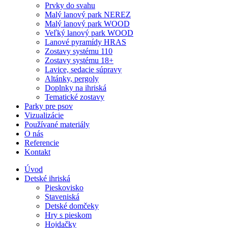
Prvky do svahu
Malý lanový park NEREZ
Malý lanový park WOOD
Veľký lanový park WOOD
Lanové pyramídy HRAS
Zostavy systému 110
Zostavy systému 18+
Lavice, sedacie súpravy
Altánky, pergoly
Doplnky na ihriská
Tematické zostavy
Parky pre psov
Vizualizácie
Používané materiály
O nás
Referencie
Kontakt
Úvod
Detské ihriská
Pieskovisko
Staveniská
Detské domčeky
Hry s pieskom
Hojdačky