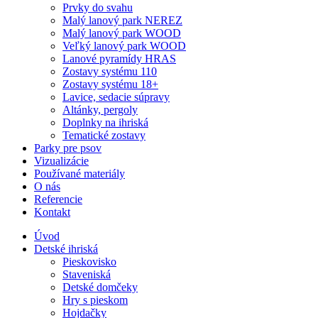
Prvky do svahu
Malý lanový park NEREZ
Malý lanový park WOOD
Veľký lanový park WOOD
Lanové pyramídy HRAS
Zostavy systému 110
Zostavy systému 18+
Lavice, sedacie súpravy
Altánky, pergoly
Doplnky na ihriská
Tematické zostavy
Parky pre psov
Vizualizácie
Používané materiály
O nás
Referencie
Kontakt
Úvod
Detské ihriská
Pieskovisko
Staveniská
Detské domčeky
Hry s pieskom
Hojdačky