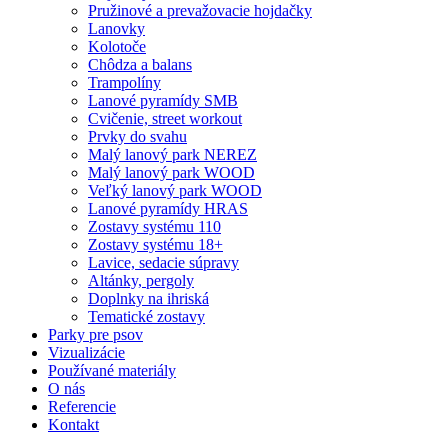
Pružinové a prevažovacie hojdačky
Lanovky
Kolotoče
Chôdza a balans
Trampolíny
Lanové pyramídy SMB
Cvičenie, street workout
Prvky do svahu
Malý lanový park NEREZ
Malý lanový park WOOD
Veľký lanový park WOOD
Lanové pyramídy HRAS
Zostavy systému 110
Zostavy systému 18+
Lavice, sedacie súpravy
Altánky, pergoly
Doplnky na ihriská
Tematické zostavy
Parky pre psov
Vizualizácie
Používané materiály
O nás
Referencie
Kontakt