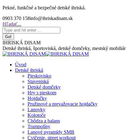
Skip
Pekné, funkčné a bezpečné detské ihriská.
to
0903 370 158
info@ihriskadisam.sk
content
Search:
Hľadať...
IHRISKÁ DISAM
Detské ihriská, športoviská, detské domčeky, mestský mobiliár
Úvod
Detské ihriská
Pieskovisko
Staveniská
Detské domčeky
Hry s pieskom
Hojdačky
Pružinové a prevažovacie hojdačky
Lanovky
Kolotoče
Chôdza a balans
Trampolíny
Lanové pyramídy SMB
Cvičenie, street workout