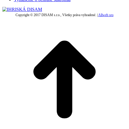
Copyright © 2017 DISAM s.r.o., Všetky práva vyhradené. |
Allweb sro
t
T