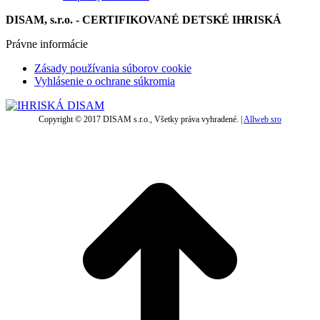
DISAM, s.r.o. - CERTIFIKOVANÉ DETSKÉ IHRISKÁ
Právne informácie
Zásady používania súborov cookie
Vyhlásenie o ochrane súkromia
Copyright © 2017 DISAM s.r.o., Všetky práva vyhradené. |
Allweb sro
t
T