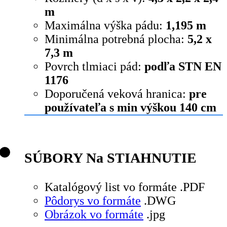
m
Maximálna výška pádu:
1,195 m
Minimálna potrebná plocha:
5,2 x
7,3 m
Povrch tlmiaci pád:
podľa STN EN
1176
Doporučená veková hranica:
pre
používateľa s min výškou 140 cm
SÚBORY Na STIAHNUTIE
Katalógový list vo formáte .PDF
Pôdorys vo formáte
.DWG
Obrázok vo formáte
.jpg