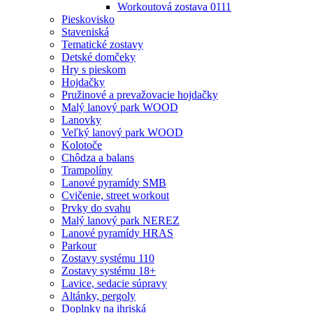
Workoutová zostava 0111
Pieskovisko
Staveniská
Tematické zostavy
Detské domčeky
Hry s pieskom
Hojdačky
Pružinové a prevažovacie hojdačky
Malý lanový park WOOD
Lanovky
Veľký lanový park WOOD
Kolotoče
Chôdza a balans
Trampolíny
Lanové pyramídy SMB
Cvičenie, street workout
Prvky do svahu
Malý lanový park NEREZ
Lanové pyramídy HRAS
Parkour
Zostavy systému 110
Zostavy systému 18+
Lavice, sedacie súpravy
Altánky, pergoly
Doplnky na ihriská