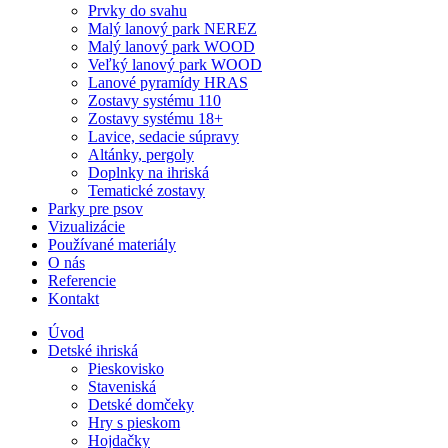
Prvky do svahu
Malý lanový park NEREZ
Malý lanový park WOOD
Veľký lanový park WOOD
Lanové pyramídy HRAS
Zostavy systému 110
Zostavy systému 18+
Lavice, sedacie súpravy
Altánky, pergoly
Doplnky na ihriská
Tematické zostavy
Parky pre psov
Vizualizácie
Používané materiály
O nás
Referencie
Kontakt
Úvod
Detské ihriská
Pieskovisko
Staveniská
Detské domčeky
Hry s pieskom
Hojdačky