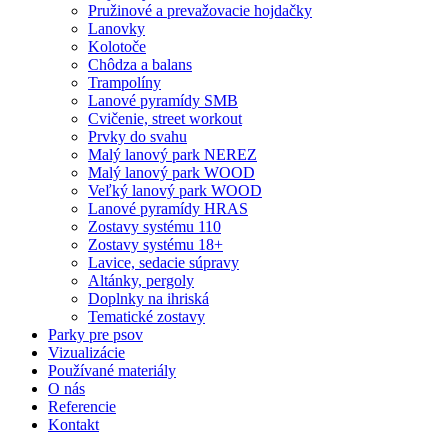
Pružinové a prevažovacie hojdačky
Lanovky
Kolotoče
Chôdza a balans
Trampolíny
Lanové pyramídy SMB
Cvičenie, street workout
Prvky do svahu
Malý lanový park NEREZ
Malý lanový park WOOD
Veľký lanový park WOOD
Lanové pyramídy HRAS
Zostavy systému 110
Zostavy systému 18+
Lavice, sedacie súpravy
Altánky, pergoly
Doplnky na ihriská
Tematické zostavy
Parky pre psov
Vizualizácie
Používané materiály
O nás
Referencie
Kontakt