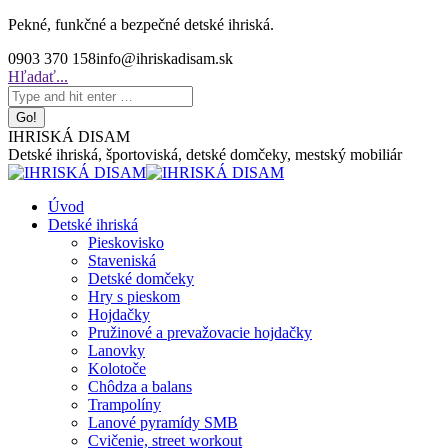
Skip
Pekné, funkčné a bezpečné detské ihriská.
to
0903 370 158
info@ihriskadisam.sk
content
Search:
Hľadať...
IHRISKÁ DISAM
Detské ihriská, športoviská, detské domčeky, mestský mobiliár
Úvod
Detské ihriská
Pieskovisko
Staveniská
Detské domčeky
Hry s pieskom
Hojdačky
Pružinové a prevažovacie hojdačky
Lanovky
Kolotoče
Chôdza a balans
Trampolíny
Lanové pyramídy SMB
Cvičenie, street workout