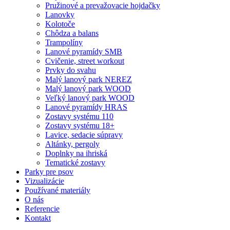
Pružinové a prevažovacie hojdačky
Lanovky
Kolotoče
Chôdza a balans
Trampolíny
Lanové pyramídy SMB
Cvičenie, street workout
Prvky do svahu
Malý lanový park NEREZ
Malý lanový park WOOD
Veľký lanový park WOOD
Lanové pyramídy HRAS
Zostavy systému 110
Zostavy systému 18+
Lavice, sedacie súpravy
Altánky, pergoly
Doplnky na ihriská
Tematické zostavy
Parky pre psov
Vizualizácie
Používané materiály
O nás
Referencie
Kontakt