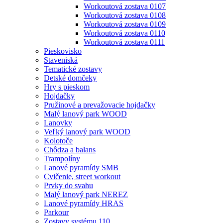
Workoutová zostava 0107
Workoutová zostava 0108
Workoutová zostava 0109
Workoutová zostava 0110
Workoutová zostava 0111
Pieskovisko
Staveniská
Tematické zostavy
Detské domčeky
Hry s pieskom
Hojdačky
Pružinové a prevažovacie hojdačky
Malý lanový park WOOD
Lanovky
Veľký lanový park WOOD
Kolotoče
Chôdza a balans
Trampolíny
Lanové pyramídy SMB
Cvičenie, street workout
Prvky do svahu
Malý lanový park NEREZ
Lanové pyramídy HRAS
Parkour
Zostavy systému 110