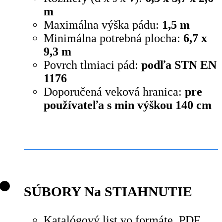
m
Maximálna výška pádu:
1,5 m
Minimálna potrebná plocha:
6,7 x
9,3 m
Povrch tlmiaci pád:
podľa STN EN
1176
Doporučená veková hranica:
pre
používateľa s min výškou 140 cm
SÚBORY Na STIAHNUTIE
Katalógový list vo formáte .PDF