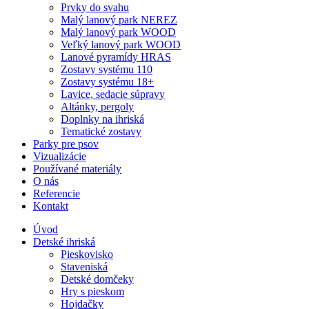
Prvky do svahu
Malý lanový park NEREZ
Malý lanový park WOOD
Veľký lanový park WOOD
Lanové pyramídy HRAS
Zostavy systému 110
Zostavy systému 18+
Lavice, sedacie súpravy
Altánky, pergoly
Doplnky na ihriská
Tematické zostavy
Parky pre psov
Vizualizácie
Používané materiály
O nás
Referencie
Kontakt
Úvod
Detské ihriská
Pieskovisko
Staveniská
Detské domčeky
Hry s pieskom
Hojdačky