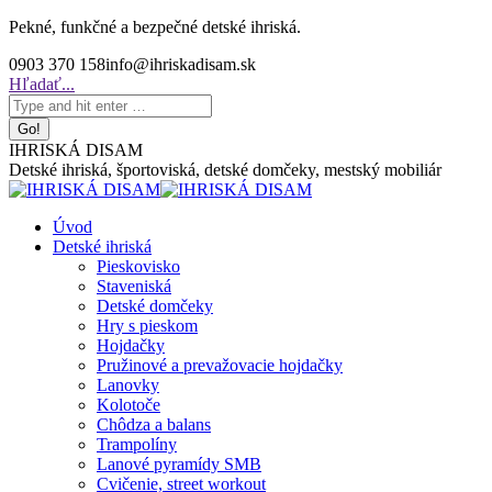
Skip
Pekné, funkčné a bezpečné detské ihriská.
to
0903 370 158
info@ihriskadisam.sk
content
Search:
Hľadať...
IHRISKÁ DISAM
Detské ihriská, športoviská, detské domčeky, mestský mobiliár
Úvod
Detské ihriská
Pieskovisko
Staveniská
Detské domčeky
Hry s pieskom
Hojdačky
Pružinové a prevažovacie hojdačky
Lanovky
Kolotoče
Chôdza a balans
Trampolíny
Lanové pyramídy SMB
Cvičenie, street workout