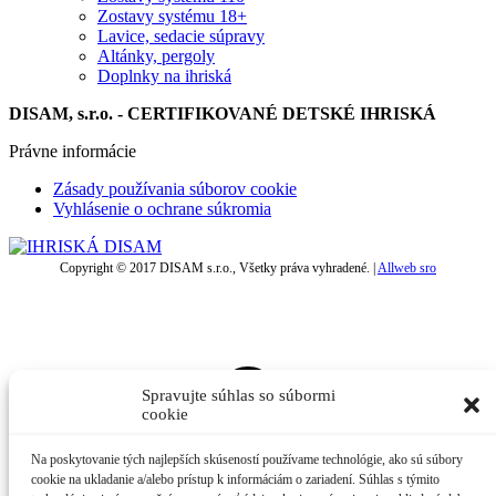
Zostavy systému 18+
Lavice, sedacie súpravy
Altánky, pergoly
Doplnky na ihriská
DISAM, s.r.o. - CERTIFIKOVANÉ DETSKÉ IHRISKÁ
Právne informácie
Zásady používania súborov cookie
Vyhlásenie o ochrane súkromia
Copyright © 2017 DISAM s.r.o., Všetky práva vyhradené. |
Allweb sro
t
T
Spravujte súhlas so súbormi
cookie
Na poskytovanie tých najlepších skúseností používame technológie, ako sú súbory
cookie na ukladanie a/alebo prístup k informáciám o zariadení. Súhlas s týmito