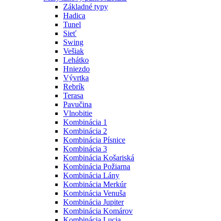
Základné typy
Hadica
Tunel
Sieť
Swing
Vešiak
Lehátko
Hniezdo
Vývrtka
Rebrík
Terasa
Pavučina
Vlnobitie
Kombinácia 1
Kombinácia 2
Kombinácia Písnice
Kombinácia 3
Kombinácia Košariská
Kombinácia Požiarna
Kombinácia Lány
Kombinácia Merkúr
Kombinácia Venuša
Kombinácia Jupiter
Kombinácia Komárov
Kombinácia Lucia