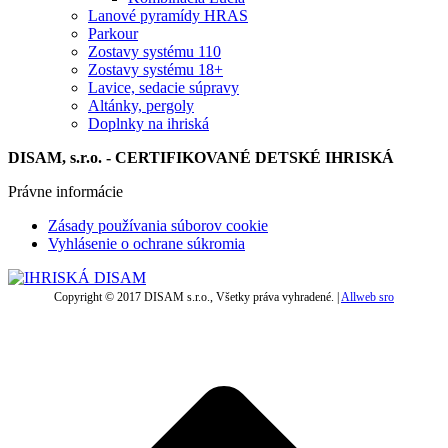
Lanové pyramídy HRAS
Parkour
Zostavy systému 110
Zostavy systému 18+
Lavice, sedacie súpravy
Altánky, pergoly
Doplnky na ihriská
DISAM, s.r.o. - CERTIFIKOVANÉ DETSKÉ IHRISKÁ
Právne informácie
Zásady používania súborov cookie
Vyhlásenie o ochrane súkromia
Copyright © 2017 DISAM s.r.o., Všetky práva vyhradené. |
Allweb sro
t
T