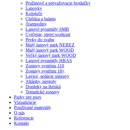
Pružinové a prevažovacie hojdačky
Lanovky
Kolotoče
Chôdza a balans
Trampolíny
Lanové pyramídy SMB
Cvičenie, street workout
Prvky do svahu
Malý lanový park NEREZ
Malý lanový park WOOD
Veľký lanový park WOOD
Lanové pyramídy HRAS
Zostavy systému 110
Zostavy systému 18+
Lavice, sedacie súpravy
Altánky, pergoly
Doplnky na ihriská
Tematické zostavy
Parky pre psov
Vizualizácie
Používané materiály
O nás
Referencie
Kontakt