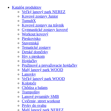
Katalóg produktov
Veľký lanový park NEREZ
Kovové zostavy Junior
TumultX
Kovové zostavy na trávnik
Gymnastické zostavy kovové
Workout kovový
Pieskovisko
Staveniská
Tematické zostavy
Detské domčeky
Hry s pieskom
Hojdačky
Pružinové a prevažovacie hojdačky
Malý lanový park WOOD
Lanovky
Veľký lanový park WOOD
Kolotoče
Chôdza a balans
Trampolíny
Lanové pyramídy SMB
Cvičenie, street workout
Prvky do svahu
Malý lanový park NEREZ