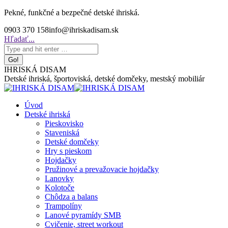
Skip
Pekné, funkčné a bezpečné detské ihriská.
to
0903 370 158
info@ihriskadisam.sk
content
Search:
Hľadať...
IHRISKÁ DISAM
Detské ihriská, športoviská, detské domčeky, mestský mobiliár
Úvod
Detské ihriská
Pieskovisko
Staveniská
Detské domčeky
Hry s pieskom
Hojdačky
Pružinové a prevažovacie hojdačky
Lanovky
Kolotoče
Chôdza a balans
Trampolíny
Lanové pyramídy SMB
Cvičenie, street workout