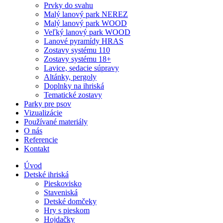
Prvky do svahu
Malý lanový park NEREZ
Malý lanový park WOOD
Veľký lanový park WOOD
Lanové pyramídy HRAS
Zostavy systému 110
Zostavy systému 18+
Lavice, sedacie súpravy
Altánky, pergoly
Doplnky na ihriská
Tematické zostavy
Parky pre psov
Vizualizácie
Používané materiály
O nás
Referencie
Kontakt
Úvod
Detské ihriská
Pieskovisko
Staveniská
Detské domčeky
Hry s pieskom
Hojdačky