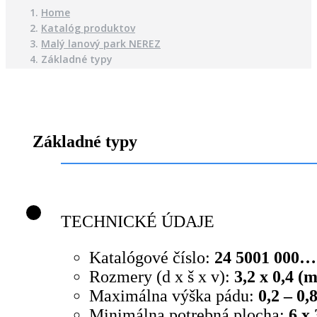
Home
Katalóg produktov
Malý lanový park NEREZ
Základné typy
Základné typy
TECHNICKÉ ÚDAJE
Katalógové číslo:
24 5001 000…
Rozmery (d x š x v):
3,2 x 0,4 (
Maximálna výška pádu:
0,2 – 0,
Minimálna potrebná plocha:
6 x 