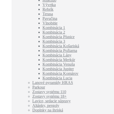
Hniezdo
Vývrtka
Rebrík
Terasa
Pavučina
Vlnobitie
Kombinácia 1
Kombinácia 2
Kombinácia Písnice
Kombinácia 3
Kombinácia Košariská
Kombinácia Požiarna
Kombinácia Lány
Kombinácia Merkúr
Kombinácia Venuša
Kombinácia Jupiter
Kombinácia Komárov
Kombinácia Lucia
Lanové pyramídy HRAS
Parkour
Zostavy systému 110
Zostavy systému 18+
Lavice, sedacie súpravy
Altánky, pergoly
Doplnky na ihriská