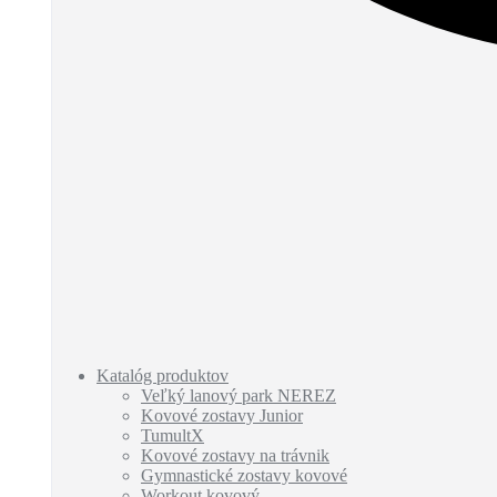
Katalóg produktov
Veľký lanový park NEREZ
Kovové zostavy Junior
TumultX
Kovové zostavy na trávnik
Gymnastické zostavy kovové
Workout kovový