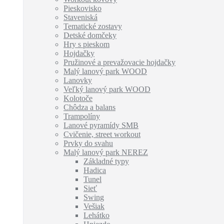
Pieskovisko
Staveniská
Tematické zostavy
Detské domčeky
Hry s pieskom
Hojdačky
Pružinové a prevažovacie hojdačky
Malý lanový park WOOD
Lanovky
Veľký lanový park WOOD
Kolotoče
Chôdza a balans
Trampolíny
Lanové pyramídy SMB
Cvičenie, street workout
Prvky do svahu
Malý lanový park NEREZ
Základné typy
Hadica
Tunel
Sieť
Swing
Vešiak
Lehátko