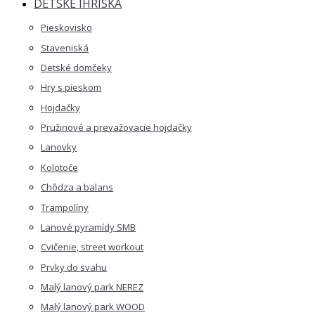
DETSKÉ IHRISKÁ
Pieskovisko
Staveniská
Detské domčeky
Hry s pieskom
Hojdačky
Pružinové a prevažovacie hojdačky
Lanovky
Kolotoče
Chôdza a balans
Trampolíny
Lanové pyramídy SMB
Cvičenie, street workout
Prvky do svahu
Malý lanový park NEREZ
Malý lanový park WOOD