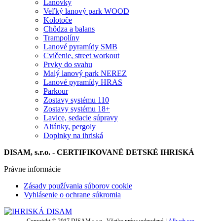
Lanovky
Veľký lanový park WOOD
Kolotoče
Chôdza a balans
Trampolíny
Lanové pyramídy SMB
Cvičenie, street workout
Prvky do svahu
Malý lanový park NEREZ
Lanové pyramídy HRAS
Parkour
Zostavy systému 110
Zostavy systému 18+
Lavice, sedacie súpravy
Altánky, pergoly
Doplnky na ihriská
DISAM, s.r.o. - CERTIFIKOVANÉ DETSKÉ IHRISKÁ
Právne informácie
Zásady používania súborov cookie
Vyhlásenie o ochrane súkromia