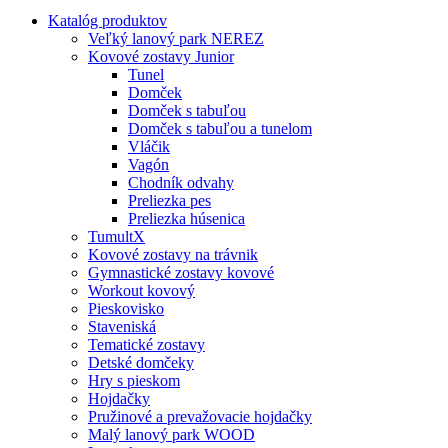
Katalóg produktov
Veľký lanový park NEREZ
Kovové zostavy Junior
Tunel
Domček
Domček s tabuľou
Domček s tabuľou a tunelom
Vláčik
Vagón
Chodník odvahy
Preliezka pes
Preliezka húsenica
TumultX
Kovové zostavy na trávnik
Gymnastické zostavy kovové
Workout kovový
Pieskovisko
Staveniská
Tematické zostavy
Detské domčeky
Hry s pieskom
Hojdačky
Pružinové a prevažovacie hojdačky
Malý lanový park WOOD