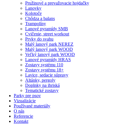
Pružinové a prevažovacie hojdačky
Lanovky
Kolotoče
Chôdza a balans
Trampolíny
Lanové pyramídy SMB
Cvičenie, street workout
Prvky do svahu
Malý lanový park NEREZ
Malý lanový park WOOD
Veľký lanový park WOOD
Lanové pyramídy HRAS
Zostavy systému 110
Zostavy systému 18+
Lavice, sedacie súpravy
Altánky, pergoly
Doplnky na ihriská
Tematické zostavy
Parky pre psov
Vizualizácie
Používané materiály
O nás
Referencie
Kontakt