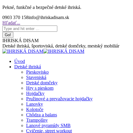
Skip
Pekné, funkčné a bezpečné detské ihriská.
to
0903 370 158
info@ihriskadisam.sk
content
Search:
Hľadať...
IHRISKÁ DISAM
Detské ihriská, športoviská, detské domčeky, mestský mobiliár
Úvod
Detské ihriská
Pieskovisko
Staveniská
Detské domčeky
Hry s pieskom
Hojdačky
Pružinové a prevažovacie hojdačky
Lanovky
Kolotoče
Chôdza a balans
Trampolíny
Lanové pyramídy SMB
Cvičenie, street workout