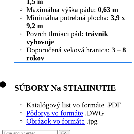
1,5 m
Maximálna výška pádu:
0,63 m
Minimálna potrebná plocha:
3,9 x
9,2 m
Povrch tlmiaci pád:
trávnik
vyhovuje
Doporučená veková hranica:
3 – 8
rokov
SÚBORY Na STIAHNUTIE
Katalógový list vo formáte .PDF
Pôdorys vo formáte
.DWG
Obrázok vo formáte
.jpg
Search: