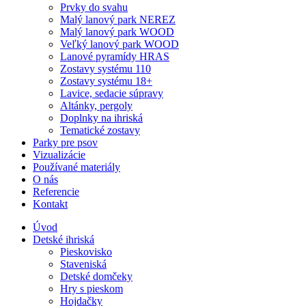
Prvky do svahu
Malý lanový park NEREZ
Malý lanový park WOOD
Veľký lanový park WOOD
Lanové pyramídy HRAS
Zostavy systému 110
Zostavy systému 18+
Lavice, sedacie súpravy
Altánky, pergoly
Doplnky na ihriská
Tematické zostavy
Parky pre psov
Vizualizácie
Používané materiály
O nás
Referencie
Kontakt
Úvod
Detské ihriská
Pieskovisko
Staveniská
Detské domčeky
Hry s pieskom
Hojdačky