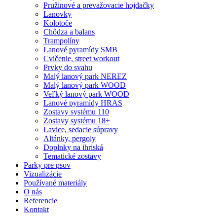
Pružinové a prevažovacie hojdačky
Lanovky
Kolotoče
Chôdza a balans
Trampolíny
Lanové pyramídy SMB
Cvičenie, street workout
Prvky do svahu
Malý lanový park NEREZ
Malý lanový park WOOD
Veľký lanový park WOOD
Lanové pyramídy HRAS
Zostavy systému 110
Zostavy systému 18+
Lavice, sedacie súpravy
Altánky, pergoly
Doplnky na ihriská
Tematické zostavy
Parky pre psov
Vizualizácie
Používané materiály
O nás
Referencie
Kontakt