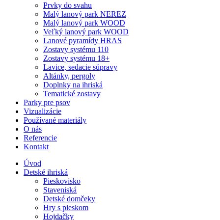
Prvky do svahu
Malý lanový park NEREZ
Malý lanový park WOOD
Veľký lanový park WOOD
Lanové pyramídy HRAS
Zostavy systému 110
Zostavy systému 18+
Lavice, sedacie súpravy
Altánky, pergoly
Doplnky na ihriská
Tematické zostavy
Parky pre psov
Vizualizácie
Používané materiály
O nás
Referencie
Kontakt
Úvod
Detské ihriská
Pieskovisko
Staveniská
Detské domčeky
Hry s pieskom
Hojdačky