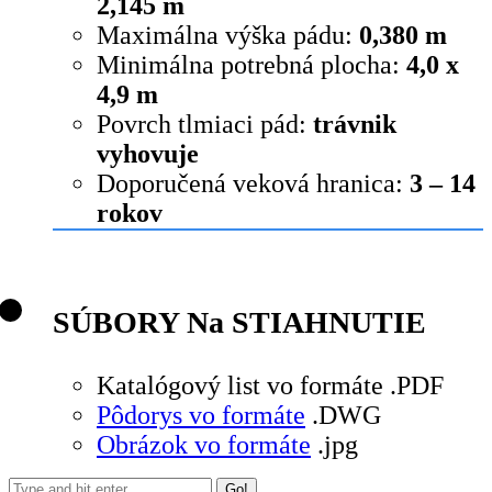
2,145 m
Maximálna výška pádu:
0,380 m
Minimálna potrebná plocha:
4,0 x
4,9 m
Povrch tlmiaci pád:
trávnik
vyhovuje
Doporučená veková hranica:
3 – 14
rokov
SÚBORY Na STIAHNUTIE
Katalógový list vo formáte .PDF
Pôdorys vo formáte
.DWG
Obrázok vo formáte
.jpg
Search: