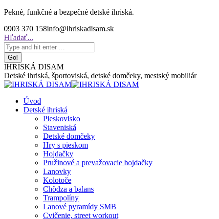
Skip
Pekné, funkčné a bezpečné detské ihriská.
to
0903 370 158
info@ihriskadisam.sk
content
Search:
Hľadať...
IHRISKÁ DISAM
Detské ihriská, športoviská, detské domčeky, mestský mobiliár
Úvod
Detské ihriská
Pieskovisko
Staveniská
Detské domčeky
Hry s pieskom
Hojdačky
Pružinové a prevažovacie hojdačky
Lanovky
Kolotoče
Chôdza a balans
Trampolíny
Lanové pyramídy SMB
Cvičenie, street workout