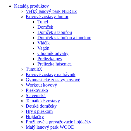
Katalóg produktov
Veľký lanový park NEREZ
Kovové zostavy Junior
Tunel
Domček
Domček s tabuľou
Domček s tabuľou a tunelom
Vláčik
Vagón
Chodník odvahy
Preliezka pes
Preliezka húsenica
TumultX
Kovové zostavy na trávnik
Gymnastické zostavy kovové
Workout kovový
Pieskovisko
Staveniská
Tematické zostavy
Detské domčeky
Hry s pieskom
Hojdačky
Pružinové a prevažovacie hojdačky
Malý lanový park WOOD