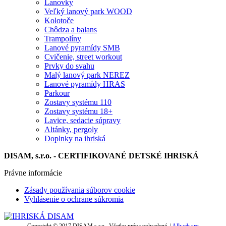
Lanovky
Veľký lanový park WOOD
Kolotoče
Chôdza a balans
Trampolíny
Lanové pyramídy SMB
Cvičenie, street workout
Prvky do svahu
Malý lanový park NEREZ
Lanové pyramídy HRAS
Parkour
Zostavy systému 110
Zostavy systému 18+
Lavice, sedacie súpravy
Altánky, pergoly
Doplnky na ihriská
DISAM, s.r.o. - CERTIFIKOVANÉ DETSKÉ IHRISKÁ
Právne informácie
Zásady používania súborov cookie
Vyhlásenie o ochrane súkromia