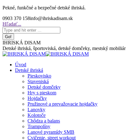
Skip
Pekné, funkčné a bezpečné detské ihriská.
to
0903 370 158
info@ihriskadisam.sk
content
Search:
Hľadať...
IHRISKÁ DISAM
Detské ihriská, športoviská, detské domčeky, mestský mobiliár
Úvod
Detské ihriská
Pieskovisko
Staveniská
Detské domčeky
Hry s pieskom
Hojdačky
Pružinové a prevažovacie hojdačky
Lanovky
Kolotoče
Chôdza a balans
Trampolíny
Lanové pyramídy SMB
Cvičenie, street workout