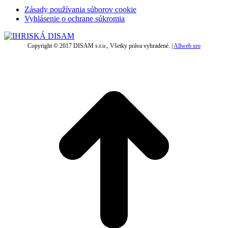
Zásady používania súborov cookie
Vyhlásenie o ochrane súkromia
Copyright © 2017 DISAM s.r.o., Všetky práva vyhradené. |
Allweb sro
t
T