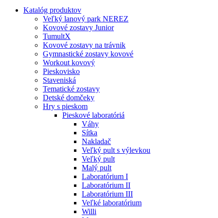
Katalóg produktov
Veľký lanový park NEREZ
Kovové zostavy Junior
TumultX
Kovové zostavy na trávnik
Gymnastické zostavy kovové
Workout kovový
Pieskovisko
Staveniská
Tematické zostavy
Detské domčeky
Hry s pieskom
Pieskové laboratóriá
Váhy
Sítka
Nakladač
Veľký pult s výlevkou
Veľký pult
Malý pult
Laboratórium I
Laboratórium II
Laboratórium III
Veľké laboratórium
Willi