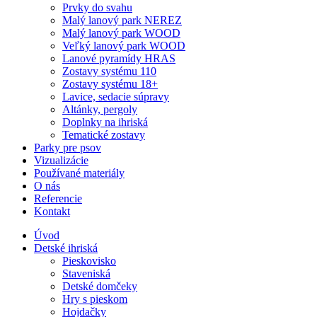
Prvky do svahu
Malý lanový park NEREZ
Malý lanový park WOOD
Veľký lanový park WOOD
Lanové pyramídy HRAS
Zostavy systému 110
Zostavy systému 18+
Lavice, sedacie súpravy
Altánky, pergoly
Doplnky na ihriská
Tematické zostavy
Parky pre psov
Vizualizácie
Používané materiály
O nás
Referencie
Kontakt
Úvod
Detské ihriská
Pieskovisko
Staveniská
Detské domčeky
Hry s pieskom
Hojdačky