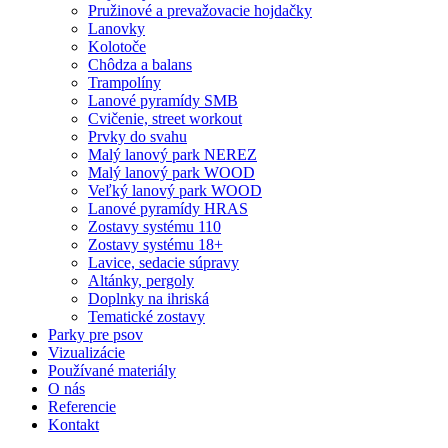
Pružinové a prevažovacie hojdačky
Lanovky
Kolotoče
Chôdza a balans
Trampolíny
Lanové pyramídy SMB
Cvičenie, street workout
Prvky do svahu
Malý lanový park NEREZ
Malý lanový park WOOD
Veľký lanový park WOOD
Lanové pyramídy HRAS
Zostavy systému 110
Zostavy systému 18+
Lavice, sedacie súpravy
Altánky, pergoly
Doplnky na ihriská
Tematické zostavy
Parky pre psov
Vizualizácie
Používané materiály
O nás
Referencie
Kontakt