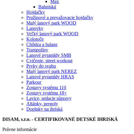
Max
Bahniská
Hojdačky
Pružinové a prevažovacie hojdačky
Malý lanový park WOOD
Lanovky
Veľký lanový park WOOD
Kolotoče
Chôdza a balans
Trampolíny
Lanové pyramídy SMB
Cvičenie, street workout
Prvky do svahu
Malý lanový park NEREZ
Lanové pyramídy HRAS
Parkour
Zostavy systému 110
Zostavy systému 18+
Lavice, sedacie súpravy
Altánky, pergoly
Doplnky na ihriská
DISAM, s.r.o. - CERTIFIKOVANÉ DETSKÉ IHRISKÁ
Právne informácie