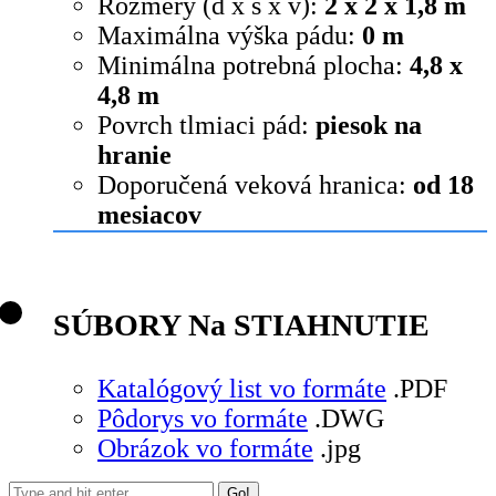
Rozmery (d x š x v):
2 x 2 x 1,8 m
Maximálna výška pádu:
0 m
Minimálna potrebná plocha:
4,8 x
4,8 m
Povrch tlmiaci pád:
piesok na
hranie
Doporučená veková hranica:
od 18
mesiacov
SÚBORY Na STIAHNUTIE
Katalógový list vo formáte
.PDF
Pôdorys vo formáte
.DWG
Obrázok vo formáte
.jpg
Search: