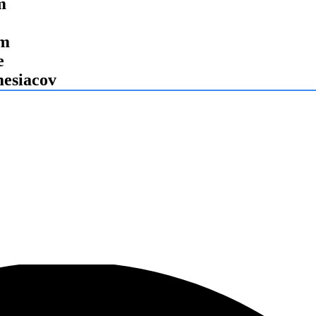
m
 m
e
mesiacov