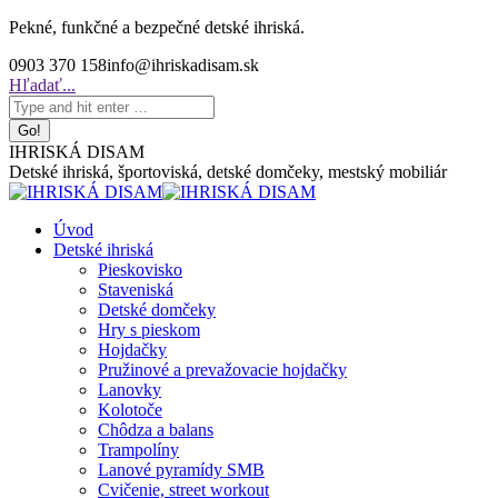
Skip
Pekné, funkčné a bezpečné detské ihriská.
to
0903 370 158
info@ihriskadisam.sk
content
Search:
Hľadať...
IHRISKÁ DISAM
Detské ihriská, športoviská, detské domčeky, mestský mobiliár
Úvod
Detské ihriská
Pieskovisko
Staveniská
Detské domčeky
Hry s pieskom
Hojdačky
Pružinové a prevažovacie hojdačky
Lanovky
Kolotoče
Chôdza a balans
Trampolíny
Lanové pyramídy SMB
Cvičenie, street workout