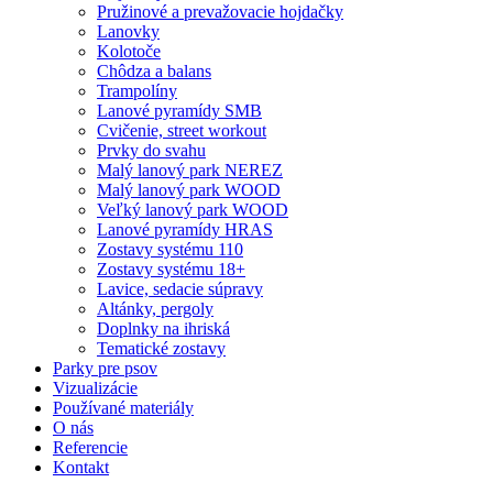
Pružinové a prevažovacie hojdačky
Lanovky
Kolotoče
Chôdza a balans
Trampolíny
Lanové pyramídy SMB
Cvičenie, street workout
Prvky do svahu
Malý lanový park NEREZ
Malý lanový park WOOD
Veľký lanový park WOOD
Lanové pyramídy HRAS
Zostavy systému 110
Zostavy systému 18+
Lavice, sedacie súpravy
Altánky, pergoly
Doplnky na ihriská
Tematické zostavy
Parky pre psov
Vizualizácie
Používané materiály
O nás
Referencie
Kontakt