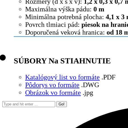
Rozmery (d x š x v):
1,2 x 0,3 x 0,7 
Maximálna výška pádu:
0 m
Minimálna potrebná plocha:
4,1 x 3
Povrch tlmiaci pád:
piesok na hrani
Doporučená veková hranica:
od 18 
SÚBORY Na STIAHNUTIE
Katalógový list vo formáte
.PDF
Pôdorys vo formáte
.DWG
Obrázok vo formáte
.jpg
Search: