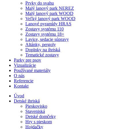
Prvky do svahu
Malý lanový park NEREZ
Malý lanový park WOOD
Veľký lanový park WOOD
Lanové pyramídy HRAS
Zostavy systému 110
Zostavy systému 18+
Lavice, sedacie súpravy
Altánky, pergoly
Doplnky na ihriská
Tematické zostavy
Parky pre psov
Vizualizácie
Používané materiály
O nás
Referencie
Kontakt
Úvod
Detské ihriská
Pieskovisko
Staveniská
Detské domčeky
Hry s pieskom
Hojdačky