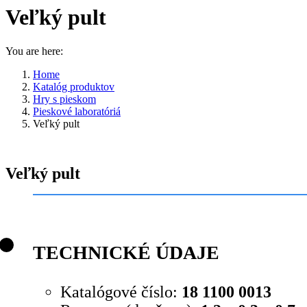
Veľký pult
You are here:
Home
Katalóg produktov
Hry s pieskom
Pieskové laboratóriá
Veľký pult
Veľký pult
TECHNICKÉ ÚDAJE
Katalógové číslo:
18 1100 0013