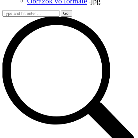
Obrázok vo formáte
.jpg
Search: