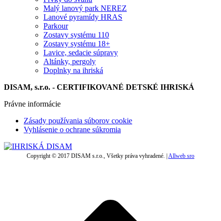
Malý lanový park NEREZ
Lanové pyramídy HRAS
Parkour
Zostavy systému 110
Zostavy systému 18+
Lavice, sedacie súpravy
Altánky, pergoly
Doplnky na ihriská
DISAM, s.r.o. - CERTIFIKOVANÉ DETSKÉ IHRISKÁ
Právne informácie
Zásady používania súborov cookie
Vyhlásenie o ochrane súkromia
Copyright © 2017 DISAM s.r.o., Všetky práva vyhradené. |
Allweb sro
t
T