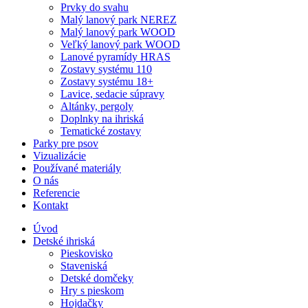
Prvky do svahu
Malý lanový park NEREZ
Malý lanový park WOOD
Veľký lanový park WOOD
Lanové pyramídy HRAS
Zostavy systému 110
Zostavy systému 18+
Lavice, sedacie súpravy
Altánky, pergoly
Doplnky na ihriská
Tematické zostavy
Parky pre psov
Vizualizácie
Používané materiály
O nás
Referencie
Kontakt
Úvod
Detské ihriská
Pieskovisko
Staveniská
Detské domčeky
Hry s pieskom
Hojdačky