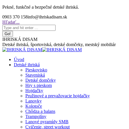
Skip
Pekné, funkčné a bezpečné detské ihriská.
to
0903 370 158
info@ihriskadisam.sk
content
Search:
Hľadať...
IHRISKÁ DISAM
Detské ihriská, športoviská, detské domčeky, mestský mobiliár
Úvod
Detské ihriská
Pieskovisko
Staveniská
Detské domčeky
Hry s pieskom
Hojdačky
Pružinové a prevažovacie hojdačky
Lanovky
Kolotoče
Chôdza a balans
Trampolíny
Lanové pyramídy SMB
Cvičenie, street workout