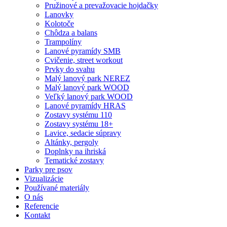
Pružinové a prevažovacie hojdačky
Lanovky
Kolotoče
Chôdza a balans
Trampolíny
Lanové pyramídy SMB
Cvičenie, street workout
Prvky do svahu
Malý lanový park NEREZ
Malý lanový park WOOD
Veľký lanový park WOOD
Lanové pyramídy HRAS
Zostavy systému 110
Zostavy systému 18+
Lavice, sedacie súpravy
Altánky, pergoly
Doplnky na ihriská
Tematické zostavy
Parky pre psov
Vizualizácie
Používané materiály
O nás
Referencie
Kontakt