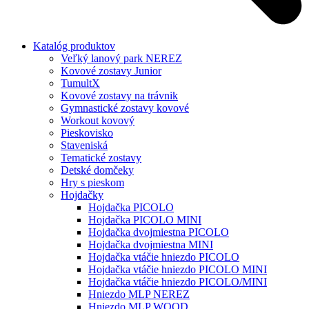
Katalóg produktov
Veľký lanový park NEREZ
Kovové zostavy Junior
TumultX
Kovové zostavy na trávnik
Gymnastické zostavy kovové
Workout kovový
Pieskovisko
Staveniská
Tematické zostavy
Detské domčeky
Hry s pieskom
Hojdačky
Hojdačka PICOLO
Hojdačka PICOLO MINI
Hojdačka dvojmiestna PICOLO
Hojdačka dvojmiestna MINI
Hojdačka vtáčie hniezdo PICOLO
Hojdačka vtáčie hniezdo PICOLO MINI
Hojdačka vtáčie hniezdo PICOLO/MINI
Hniezdo MLP NEREZ
Hniezdo MLP WOOD