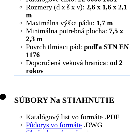
Rozmery (d x š x v):
2,6 x 1,6 x 2,1
m
Maximálna výška pádu:
1,7 m
Minimálna potrebná plocha:
7,5 x
2,3 m
Povrch tlmiaci pád:
podľa STN EN
1176
Doporučená veková hranica:
od 2
rokov
SÚBORY Na STIAHNUTIE
Katalógový list vo formáte .PDF
Pôdorys vo formáte
.DWG