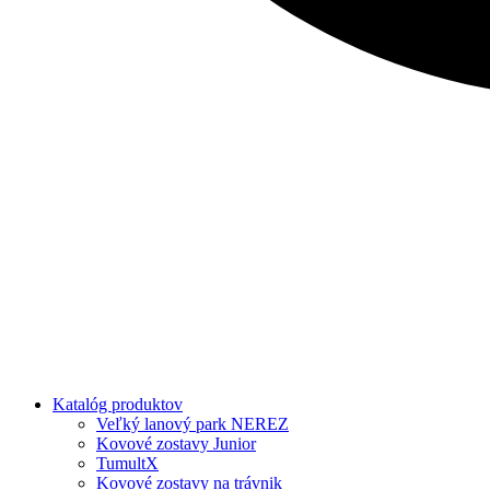
Katalóg produktov
Veľký lanový park NEREZ
Kovové zostavy Junior
TumultX
Kovové zostavy na trávnik