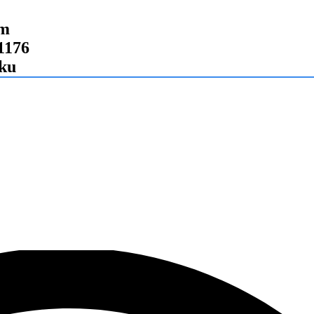
 m
1176
oku