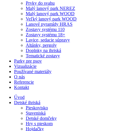
Prvky do svahu
Malý lanový park NEREZ
Malý lanový park WOOD
Veľký lanový park WOOD
Lanové pyramídy HRAS
Zostavy systému 110
Zostavy systému 18+
Lavice, sedacie súpravy
Altánky, pergoly
Doplnky na ihriská
Tematické zostavy
Parky pre psov
Vizualizácie
Používané materiály
O nás
Referencie
Kontakt
Úvod
Detské ihriská
Pieskovisko
Staveniská
Detské domčeky
Hry s pieskom
Hojdačky