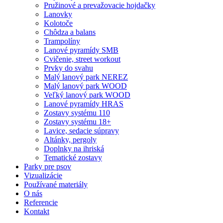
Pružinové a prevažovacie hojdačky
Lanovky
Kolotoče
Chôdza a balans
Trampolíny
Lanové pyramídy SMB
Cvičenie, street workout
Prvky do svahu
Malý lanový park NEREZ
Malý lanový park WOOD
Veľký lanový park WOOD
Lanové pyramídy HRAS
Zostavy systému 110
Zostavy systému 18+
Lavice, sedacie súpravy
Altánky, pergoly
Doplnky na ihriská
Tematické zostavy
Parky pre psov
Vizualizácie
Používané materiály
O nás
Referencie
Kontakt