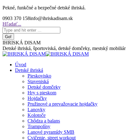
Skip
Pekné, funkčné a bezpečné detské ihriská.
to
0903 370 158
info@ihriskadisam.sk
content
Search:
Hľadať...
IHRISKÁ DISAM
Detské ihriská, športoviská, detské domčeky, mestský mobiliár
Úvod
Detské ihriská
Pieskovisko
Staveniská
Detské domčeky
Hry s pieskom
Hojdačky
Pružinové a prevažovacie hojdačky
Lanovky
Kolotoče
Chôdza a balans
Trampolíny
Lanové pyramídy SMB
Cvičenie, street workout