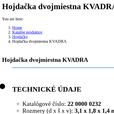
Hojdačka dvojmiestna KVADR
You are here:
Home
Katalóg produktov
Hojdačky
Hojdačka dvojmiestna KVADRA
Hojdačka dvojmiestna KVADRA
TECHNICKÉ ÚDAJE
Katalógové číslo:
22 0000 0232
Rozmery (d x š x v):
3,1 x 1,8 x 1,4 