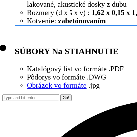
lakované, akustické dosky z dubu
Rozmery (d x š x v) :
1,62 x 0,15 x 1
Kotvenie:
zabetónovaním
SÚBORY Na STIAHNUTIE
Katalógový list vo formáte .PDF
Pôdorys vo formáte .DWG
Obrázok vo formáte
.jpg
Search: