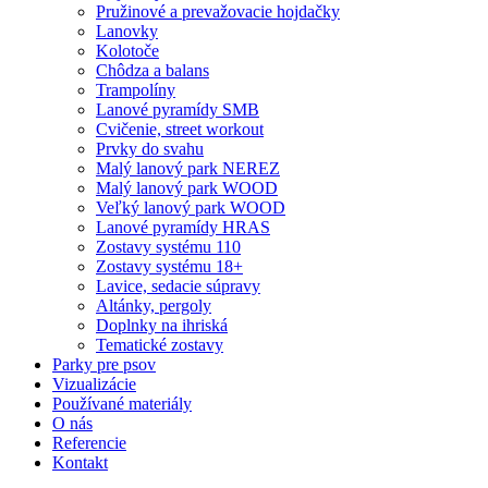
Pružinové a prevažovacie hojdačky
Lanovky
Kolotoče
Chôdza a balans
Trampolíny
Lanové pyramídy SMB
Cvičenie, street workout
Prvky do svahu
Malý lanový park NEREZ
Malý lanový park WOOD
Veľký lanový park WOOD
Lanové pyramídy HRAS
Zostavy systému 110
Zostavy systému 18+
Lavice, sedacie súpravy
Altánky, pergoly
Doplnky na ihriská
Tematické zostavy
Parky pre psov
Vizualizácie
Používané materiály
O nás
Referencie
Kontakt