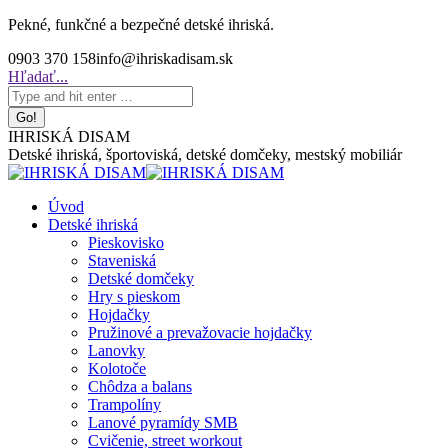
Skip
Pekné, funkčné a bezpečné detské ihriská.
to
0903 370 158
info@ihriskadisam.sk
content
Search:
Hľadať...
IHRISKÁ DISAM
Detské ihriská, športoviská, detské domčeky, mestský mobiliár
Úvod
Detské ihriská
Pieskovisko
Staveniská
Detské domčeky
Hry s pieskom
Hojdačky
Pružinové a prevažovacie hojdačky
Lanovky
Kolotoče
Chôdza a balans
Trampolíny
Lanové pyramídy SMB
Cvičenie, street workout