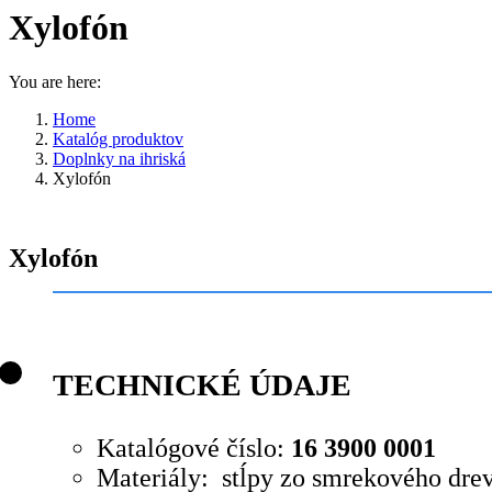
Xylofón
You are here:
Home
Katalóg produktov
Doplnky na ihriská
Xylofón
Xylofón
TECHNICKÉ ÚDAJE
Katalógové číslo:
16 3900 0001
Materiály: stĺpy zo smrekového drev