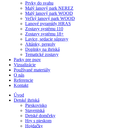
Prvky do svahu
Malý lanový park NEREZ
Malý lanový park WOOD
Veľký lanový park WOOD
Lanové pyramídy HRAS
Zostavy systému 110
Zostavy systému 18+
Lavice, sedacie súpravy
Altánky, pergoly
Doplnky na ihriská
Tematické zostavy
Parky pre psov
Vizualizácie
Používané materiály
O nás
Referencie
Kontakt
Úvod
Detské ihriská
Pieskovisko
Staveniská
Detské domčeky
Hry s pieskom
Hojdačky