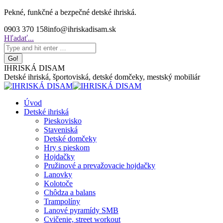
Skip
Pekné, funkčné a bezpečné detské ihriská.
to
0903 370 158
info@ihriskadisam.sk
content
Search:
Hľadať...
IHRISKÁ DISAM
Detské ihriská, športoviská, detské domčeky, mestský mobiliár
Úvod
Detské ihriská
Pieskovisko
Staveniská
Detské domčeky
Hry s pieskom
Hojdačky
Pružinové a prevažovacie hojdačky
Lanovky
Kolotoče
Chôdza a balans
Trampolíny
Lanové pyramídy SMB
Cvičenie, street workout