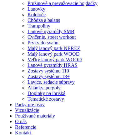
Pružinové a prevažovacie hojdačky
Lanovky
Kolotoče
Chôdza a balans
Trampolíny
Lanové pyramídy SMB
Cvičenie, street workout
Prvky do svahu
Malý lanový park NEREZ
Malý lanový park WOOD
Veľký lanový park WOOD
Lanové pyramídy HRAS
Zostavy systému 110
Zostavy systému 18+
Lavice, sedacie súpravy
Altánky, pergoly
Doplnky na ihriská
Tematické zostavy
Parky pre psov
Vizualizácie
Používané materiály
O nás
Referencie
Kontakt