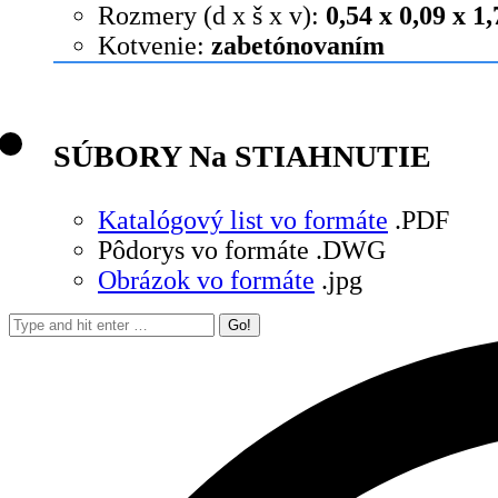
Rozmery (d x š x v):
0,54 x 0,09 x 1
Kotvenie:
zabetónovaním
SÚBORY Na STIAHNUTIE
Katalógový list vo formáte
.PDF
Pôdorys vo formáte .DWG
Obrázok vo formáte
.jpg
Search: