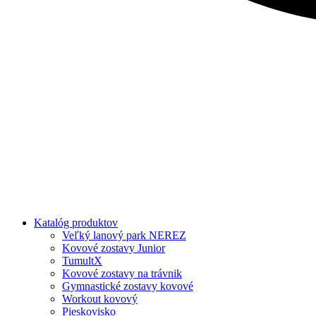
Katalóg produktov
Veľký lanový park NEREZ
Kovové zostavy Junior
TumultX
Kovové zostavy na trávnik
Gymnastické zostavy kovové
Workout kovový
Pieskovisko