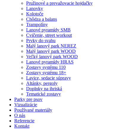
Pružinové a prevažovacie hojdačky
Lanovky
Kolotoče
Chôdza a balans
Trampolíny
Lanové pyramídy SMB
Cvičenie, street workout
Prvky do svahu
Malý lanový park NEREZ
Malý lanový park WOOD
Veľký lanový park WOOD
Lanové pyramídy HRAS
Zostavy systému 110
Zostavy systému 18+
Lavice, sedacie súpravy
Altánky, pergoly
Doplnky na ihriská
Tematické zostavy
Parky pre psov
Vizualizácie
Používané materiály
O nás
Referencie
Kontakt