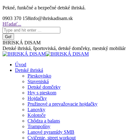
Skip
Pekné, funkčné a bezpečné detské ihriská.
to
0903 370 158
info@ihriskadisam.sk
content
Search:
Hľadať...
IHRISKÁ DISAM
Detské ihriská, športoviská, detské domčeky, mestský mobiliár
Úvod
Detské ihriská
Pieskovisko
Staveniská
Detské domčeky
Hry s pieskom
Hojdačky
Pružinové a prevažovacie hojdačky
Lanovky
Kolotoče
Chôdza a balans
Trampolíny
Lanové pyramídy SMB
Cvičenie, street workout