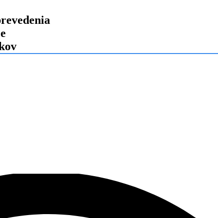
revedenia
je
okov