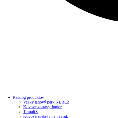
Katalóg produktov
Veľký lanový park NEREZ
Kovové zostavy Junior
TumultX
Kovové zostavy na trávnik