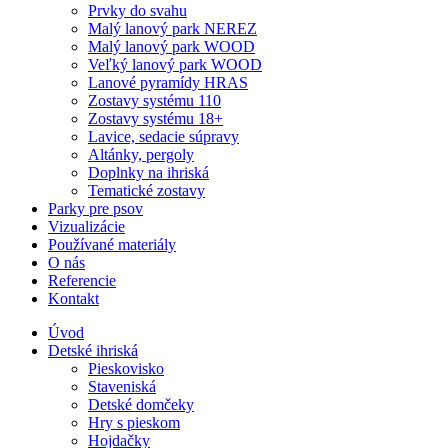
Prvky do svahu
Malý lanový park NEREZ
Malý lanový park WOOD
Veľký lanový park WOOD
Lanové pyramídy HRAS
Zostavy systému 110
Zostavy systému 18+
Lavice, sedacie súpravy
Altánky, pergoly
Doplnky na ihriská
Tematické zostavy
Parky pre psov
Vizualizácie
Používané materiály
O nás
Referencie
Kontakt
Úvod
Detské ihriská
Pieskovisko
Staveniská
Detské domčeky
Hry s pieskom
Hojdačky