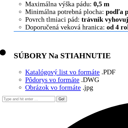
Maximálna výška pádu:
0,5 m
Minimálna potrebná plocha:
podľa p
Povrch tlmiaci pád:
trávnik vyhovu
Doporučená veková hranica:
od 4 r
SÚBORY Na STIAHNUTIE
Katalógový list vo formáte
.PDF
Pôdorys vo formáte
.DWG
Obrázok vo formáte
.jpg
Search: