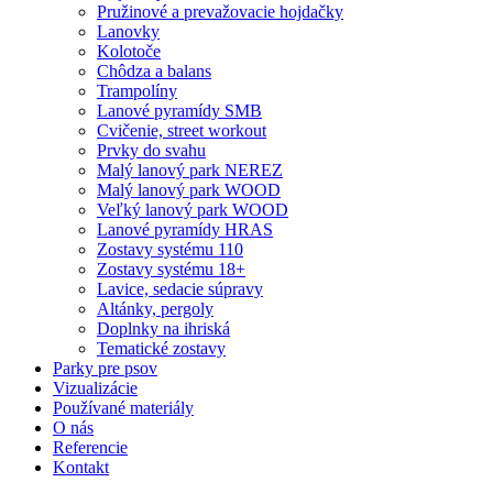
Pružinové a prevažovacie hojdačky
Lanovky
Kolotoče
Chôdza a balans
Trampolíny
Lanové pyramídy SMB
Cvičenie, street workout
Prvky do svahu
Malý lanový park NEREZ
Malý lanový park WOOD
Veľký lanový park WOOD
Lanové pyramídy HRAS
Zostavy systému 110
Zostavy systému 18+
Lavice, sedacie súpravy
Altánky, pergoly
Doplnky na ihriská
Tematické zostavy
Parky pre psov
Vizualizácie
Používané materiály
O nás
Referencie
Kontakt