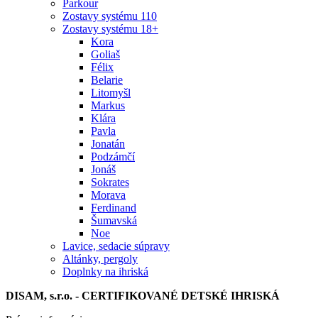
Parkour
Zostavy systému 110
Zostavy systému 18+
Kora
Goliaš
Félix
Belarie
Litomyšl
Markus
Klára
Pavla
Jonatán
Podzámčí
Jonáš
Sokrates
Morava
Ferdinand
Šumavská
Noe
Lavice, sedacie súpravy
Altánky, pergoly
Doplnky na ihriská
DISAM, s.r.o. - CERTIFIKOVANÉ DETSKÉ IHRISKÁ