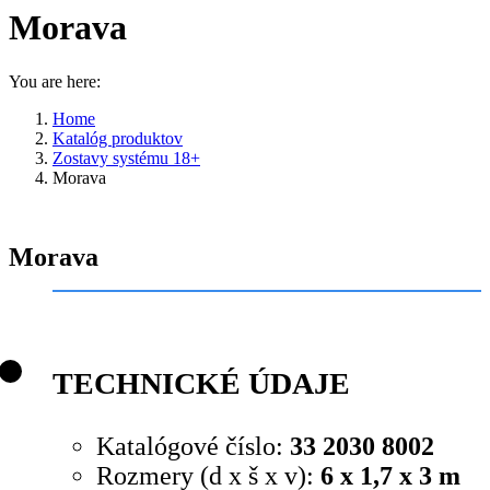
Morava
You are here:
Home
Katalóg produktov
Zostavy systému 18+
Morava
Morava
TECHNICKÉ ÚDAJE
Katalógové číslo:
33 2030 8002
Rozmery (d x š x v):
6 x 1,7 x 3 m