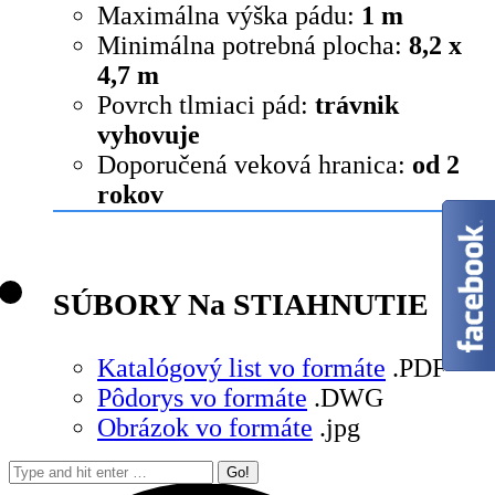
Maximálna výška pádu:
1 m
Minimálna potrebná plocha:
8,2 x
4,7 m
Povrch tlmiaci pád:
trávnik
vyhovuje
Doporučená veková hranica:
od 2
rokov
SÚBORY Na STIAHNUTIE
Katalógový list vo formáte
.PDF
Pôdorys vo formáte
.DWG
Obrázok vo formáte
.jpg
Search: