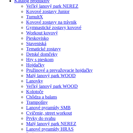
Katalóg produktov
Veľký lanový park NEREZ
Kovové zostavy Junior
TumultX
Kovové zostavy na trávnik
Gymnastické zostavy kovové
Workout kovový
Pieskovisko
Staveniská
Tematické zostavy
Detské domčeky
Hry s pieskom
Hojdačky
Pružinové a prevažovacie hojdačky
Malý lanový park WOOD
Lanovky
Veľký lanový park WOOD
Kolotoče
Chôdza a balans
Trampolíny
Lanové pyramídy SMB
Cvičenie, street workout
Prvky do svahu
Malý lanový park NEREZ
Lanové pyramídy HRAS