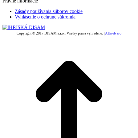
Právne informácie
Zásady používania súborov cookie
Vyhlásenie o ochrane súkromia
Copyright © 2017 DISAM s.r.o., Všetky práva vyhradené. |
Allweb sro
t
T