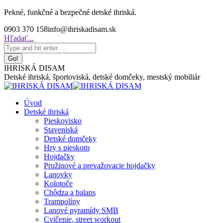
Skip
Pekné, funkčné a bezpečné detské ihriská.
to
0903 370 158
info@ihriskadisam.sk
content
Search:
Hľadať...
IHRISKÁ DISAM
Detské ihriská, športoviská, detské domčeky, mestský mobiliár
Úvod
Detské ihriská
Pieskovisko
Staveniská
Detské domčeky
Hry s pieskom
Hojdačky
Pružinové a prevažovacie hojdačky
Lanovky
Kolotoče
Chôdza a balans
Trampolíny
Lanové pyramídy SMB
Cvičenie, street workout