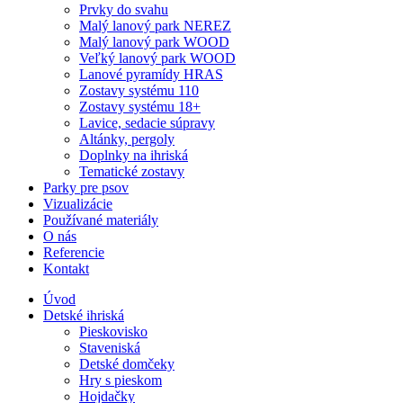
Prvky do svahu
Malý lanový park NEREZ
Malý lanový park WOOD
Veľký lanový park WOOD
Lanové pyramídy HRAS
Zostavy systému 110
Zostavy systému 18+
Lavice, sedacie súpravy
Altánky, pergoly
Doplnky na ihriská
Tematické zostavy
Parky pre psov
Vizualizácie
Používané materiály
O nás
Referencie
Kontakt
Úvod
Detské ihriská
Pieskovisko
Staveniská
Detské domčeky
Hry s pieskom
Hojdačky