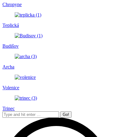
Chropyne
Teplická
Budišov
Archa
Volenice
Trinec
Search: