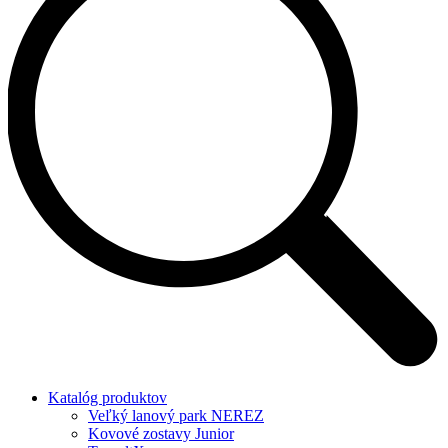
Katalóg produktov
Veľký lanový park NEREZ
Kovové zostavy Junior