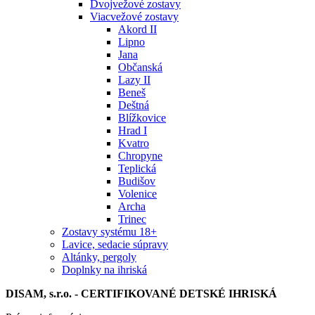
Dvojvežové zostavy
Viacvežové zostavy
Akord II
Lipno
Jana
Občanská
Lazy II
Beneš
Deštná
Blížkovice
Hrad I
Kvatro
Chropyne
Teplická
Budišov
Volenice
Archa
Trinec
Zostavy systému 18+
Lavice, sedacie súpravy
Altánky, pergoly
Doplnky na ihriská
DISAM, s.r.o. - CERTIFIKOVANÉ DETSKÉ IHRISKÁ