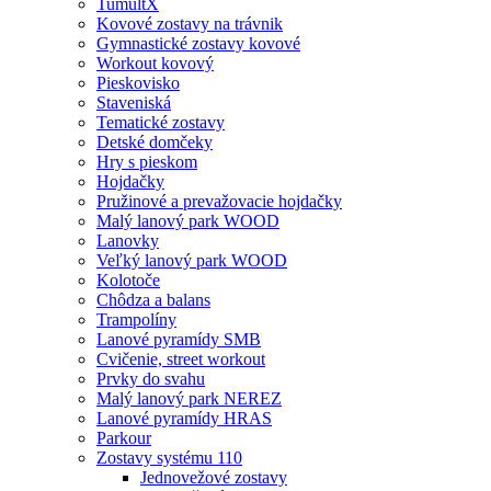
TumultX
Kovové zostavy na trávnik
Gymnastické zostavy kovové
Workout kovový
Pieskovisko
Staveniská
Tematické zostavy
Detské domčeky
Hry s pieskom
Hojdačky
Pružinové a prevažovacie hojdačky
Malý lanový park WOOD
Lanovky
Veľký lanový park WOOD
Kolotoče
Chôdza a balans
Trampolíny
Lanové pyramídy SMB
Cvičenie, street workout
Prvky do svahu
Malý lanový park NEREZ
Lanové pyramídy HRAS
Parkour
Zostavy systému 110
Jednovežové zostavy