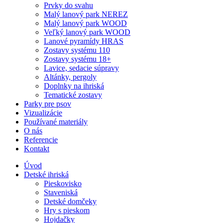
Prvky do svahu
Malý lanový park NEREZ
Malý lanový park WOOD
Veľký lanový park WOOD
Lanové pyramídy HRAS
Zostavy systému 110
Zostavy systému 18+
Lavice, sedacie súpravy
Altánky, pergoly
Doplnky na ihriská
Tematické zostavy
Parky pre psov
Vizualizácie
Používané materiály
O nás
Referencie
Kontakt
Úvod
Detské ihriská
Pieskovisko
Staveniská
Detské domčeky
Hry s pieskom
Hojdačky