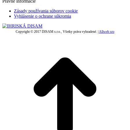
Právne informácie
Zásady používania súborov cookie
Vyhlásenie o ochrane súkromia
Copyright © 2017 DISAM s.r.o., Všetky práva vyhradené. |
Allweb sro
t
T