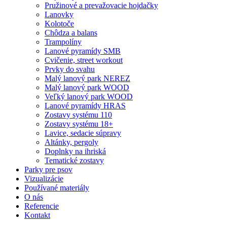
Pružinové a prevažovacie hojdačky
Lanovky
Kolotoče
Chôdza a balans
Trampolíny
Lanové pyramídy SMB
Cvičenie, street workout
Prvky do svahu
Malý lanový park NEREZ
Malý lanový park WOOD
Veľký lanový park WOOD
Lanové pyramídy HRAS
Zostavy systému 110
Zostavy systému 18+
Lavice, sedacie súpravy
Altánky, pergoly
Doplnky na ihriská
Tematické zostavy
Parky pre psov
Vizualizácie
Používané materiály
O nás
Referencie
Kontakt