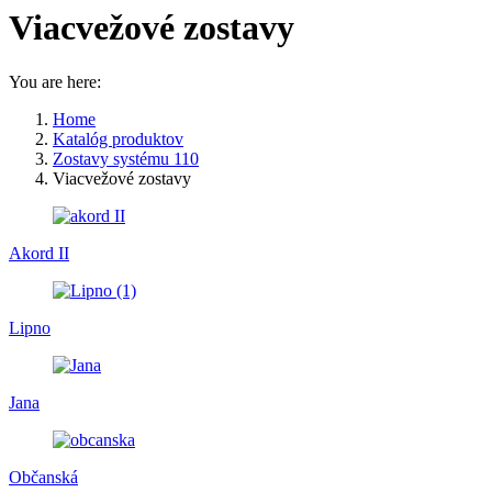
Viacvežové zostavy
You are here:
Home
Katalóg produktov
Zostavy systému 110
Viacvežové zostavy
Akord II
Lipno
Jana
Občanská