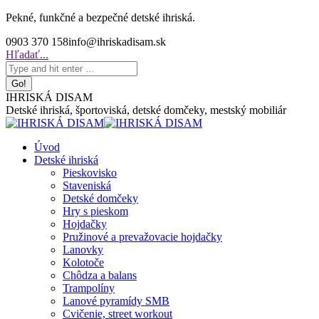
Skip
Pekné, funkčné a bezpečné detské ihriská.
to
0903 370 158
info@ihriskadisam.sk
content
Search:
Hľadať...
IHRISKÁ DISAM
Detské ihriská, športoviská, detské domčeky, mestský mobiliár
Úvod
Detské ihriská
Pieskovisko
Staveniská
Detské domčeky
Hry s pieskom
Hojdačky
Pružinové a prevažovacie hojdačky
Lanovky
Kolotoče
Chôdza a balans
Trampolíny
Lanové pyramídy SMB
Cvičenie, street workout