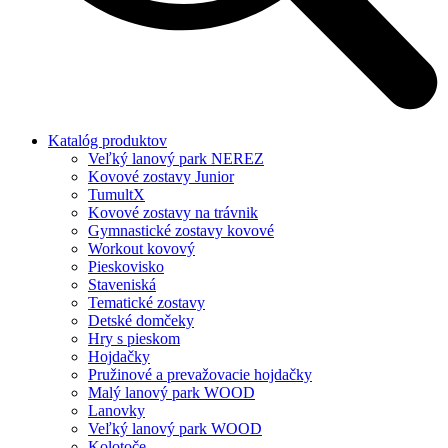
Katalóg produktov
Veľký lanový park NEREZ
Kovové zostavy Junior
TumultX
Kovové zostavy na trávnik
Gymnastické zostavy kovové
Workout kovový
Pieskovisko
Staveniská
Tematické zostavy
Detské domčeky
Hry s pieskom
Hojdačky
Pružinové a prevažovacie hojdačky
Malý lanový park WOOD
Lanovky
Veľký lanový park WOOD
Kolotoče