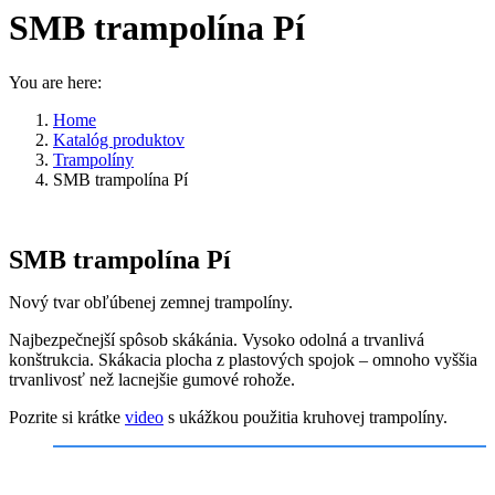
SMB trampolína Pí
You are here:
Home
Katalóg produktov
Trampolíny
SMB trampolína Pí
SMB trampolína Pí
Nový tvar obľúbenej zemnej trampolíny.
Najbezpečnejší spôsob skákánia. Vysoko odolná a trvanlivá
konštrukcia. Skákacia plocha z plastových spojok – omnoho vyššia
trvanlivosť než lacnejšie gumové rohože.
Pozrite si krátke
video
s ukážkou použitia kruhovej trampolíny.