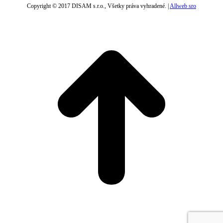
Copyright © 2017 DISAM s.r.o., Všetky práva vyhradené. |
Allweb sro
t
T