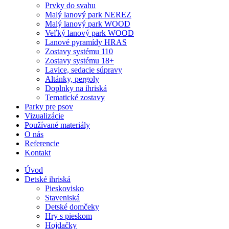
Prvky do svahu
Malý lanový park NEREZ
Malý lanový park WOOD
Veľký lanový park WOOD
Lanové pyramídy HRAS
Zostavy systému 110
Zostavy systému 18+
Lavice, sedacie súpravy
Altánky, pergoly
Doplnky na ihriská
Tematické zostavy
Parky pre psov
Vizualizácie
Používané materiály
O nás
Referencie
Kontakt
Úvod
Detské ihriská
Pieskovisko
Staveniská
Detské domčeky
Hry s pieskom
Hojdačky