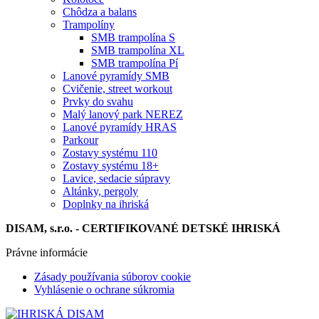
Chôdza a balans
Trampolíny
SMB trampolína S
SMB trampolína XL
SMB trampolína Pí
Lanové pyramídy SMB
Cvičenie, street workout
Prvky do svahu
Malý lanový park NEREZ
Lanové pyramídy HRAS
Parkour
Zostavy systému 110
Zostavy systému 18+
Lavice, sedacie súpravy
Altánky, pergoly
Doplnky na ihriská
DISAM, s.r.o. - CERTIFIKOVANÉ DETSKÉ IHRISKÁ
Právne informácie
Zásady používania súborov cookie
Vyhlásenie o ochrane súkromia