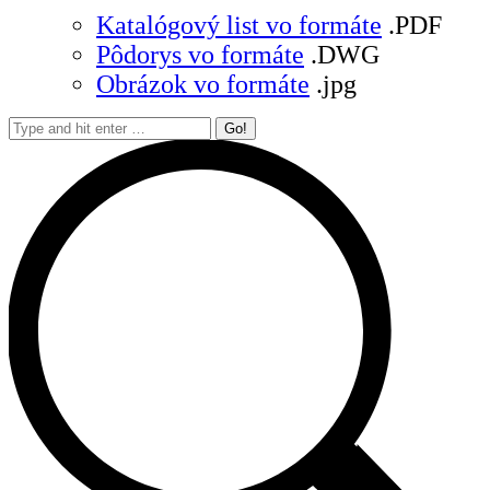
Katalógový list vo formáte
.PDF
Pôdorys vo formáte
.DWG
Obrázok vo formáte
.jpg
Search: