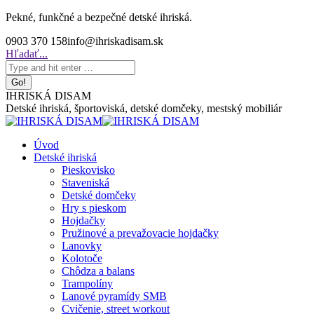
Skip
Pekné, funkčné a bezpečné detské ihriská.
to
0903 370 158
info@ihriskadisam.sk
content
Search:
Hľadať...
IHRISKÁ DISAM
Detské ihriská, športoviská, detské domčeky, mestský mobiliár
Úvod
Detské ihriská
Pieskovisko
Staveniská
Detské domčeky
Hry s pieskom
Hojdačky
Pružinové a prevažovacie hojdačky
Lanovky
Kolotoče
Chôdza a balans
Trampolíny
Lanové pyramídy SMB
Cvičenie, street workout