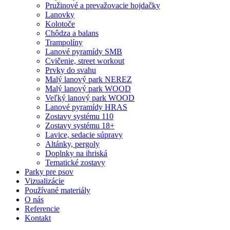
Pružinové a prevažovacie hojdačky
Lanovky
Kolotoče
Chôdza a balans
Trampolíny
Lanové pyramídy SMB
Cvičenie, street workout
Prvky do svahu
Malý lanový park NEREZ
Malý lanový park WOOD
Veľký lanový park WOOD
Lanové pyramídy HRAS
Zostavy systému 110
Zostavy systému 18+
Lavice, sedacie súpravy
Altánky, pergoly
Doplnky na ihriská
Tematické zostavy
Parky pre psov
Vizualizácie
Používané materiály
O nás
Referencie
Kontakt