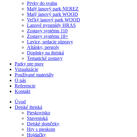
Prvky do svahu
Malý lanový park NEREZ
Malý lanový park WOOD
Veľký lanový park WOOD
Lanové pyramídy HRAS
Zostavy systému 110
Zostavy systému 18+
Lavice, sedacie súpravy
Altánky, pergoly
Doplnky na ihriská
Tematické zostavy
Parky pre psov
Vizualizácie
Používané materiály
O nás
Referencie
Kontakt
Úvod
Detské ihriská
Pieskovisko
Staveniská
Detské domčeky
Hry s pieskom
Hojdačky