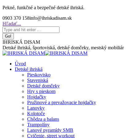
Skip
Pekné, funkčné a bezpečné detské ihriská.
to
0903 370 158
info@ihriskadisam.sk
content
Search:
Hľadať...
IHRISKÁ DISAM
Detské ihriská, športoviská, detské domčeky, mestský mobiliár
Úvod
Detské ihriská
Pieskovisko
Staveniská
Detské domčeky
Hry s pieskom
Hojdačky
Pružinové a prevažovacie hojdačky
Lanovky
Kolotoče
Chôdza a balans
Trampolíny
Lanové pyramídy SMB
Cvičenie, street workout