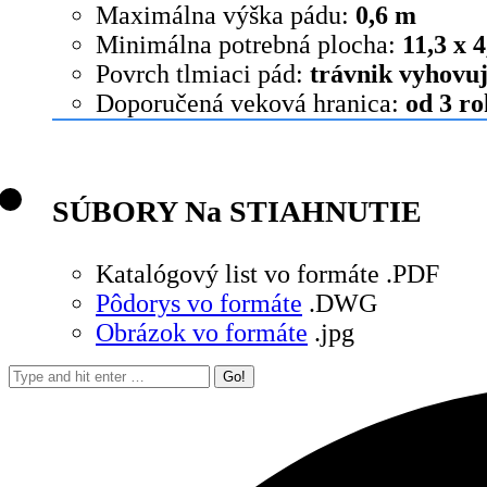
Maximálna výška pádu:
0,6 m
Minimálna potrebná plocha:
11,3 x 
Povrch tlmiaci pád:
trávnik vyhovu
Doporučená veková hranica:
od 3 r
SÚBORY Na STIAHNUTIE
Katalógový list vo formáte .PDF
Pôdorys vo formáte
.DWG
Obrázok vo formáte
.jpg
Search: