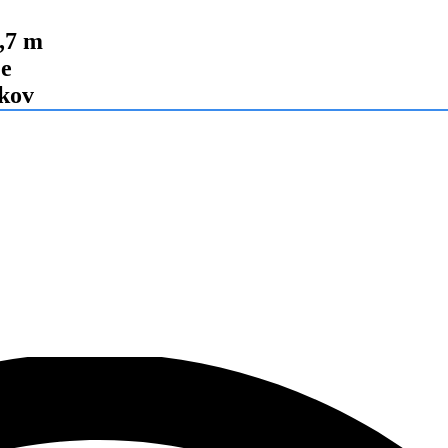
4,7 m
je
okov