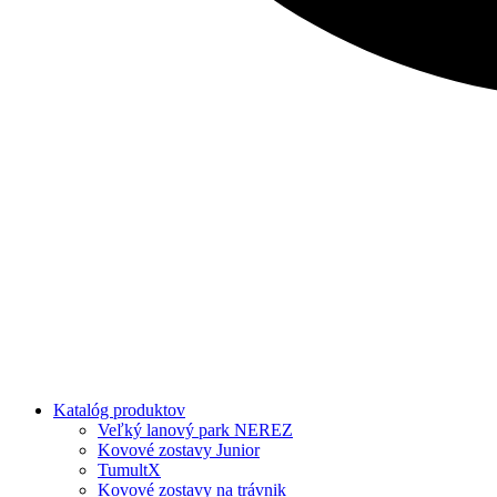
Katalóg produktov
Veľký lanový park NEREZ
Kovové zostavy Junior
TumultX
Kovové zostavy na trávnik