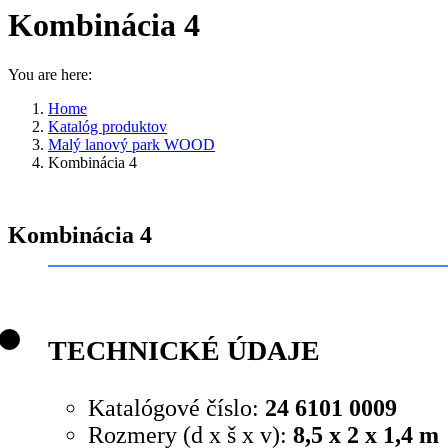
Kombinácia 4
You are here:
Home
Katalóg produktov
Malý lanový park WOOD
Kombinácia 4
Kombinácia 4
TECHNICKÉ ÚDAJE
Katalógové číslo:
24 6101 0009
Rozmery (d x š x v):
8,5 x 2 x 1,4 m