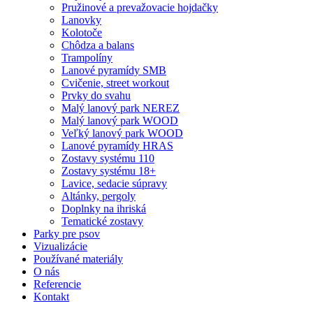
Pružinové a prevažovacie hojdačky
Lanovky
Kolotoče
Chôdza a balans
Trampolíny
Lanové pyramídy SMB
Cvičenie, street workout
Prvky do svahu
Malý lanový park NEREZ
Malý lanový park WOOD
Veľký lanový park WOOD
Lanové pyramídy HRAS
Zostavy systému 110
Zostavy systému 18+
Lavice, sedacie súpravy
Altánky, pergoly
Doplnky na ihriská
Tematické zostavy
Parky pre psov
Vizualizácie
Používané materiály
O nás
Referencie
Kontakt