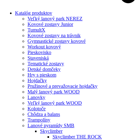
Katalóg produktov
Veľký lanový park NEREZ
Kovové zostavy Junior
TumultX
Kovové zostavy na trávnik
Gymnastické zostavy kovové
Workout kovový
Pieskovisko
Staveniská
Tematické zostavy
Detské domčeky
Hry s pieskom
Hojdačky
Pružinové a prevažovacie hojdačky
Malý lanový park WOOD
Lanovky
Veľký lanový park WOOD
Kolotoče
Chôdza a balans
Trampolíny
Lanové pyramídy SMB
Skyclimber
Skyclimber THE ROCK