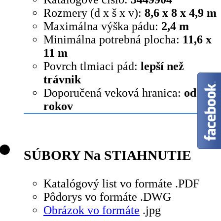
Rozmery (d x š x v):
8,6 x 8 x 4,9 m
Maximálna výška pádu:
2,4 m
Minimálna potrebná plocha:
11,6 x
11 m
Povrch tlmiaci pád:
lepší než
trávnik
Doporučená veková hranica:
od 5
rokov
SÚBORY Na STIAHNUTIE
Katalógový list vo formáte .PDF
Pôdorys vo formáte .DWG
Obrázok vo formáte
.jpg