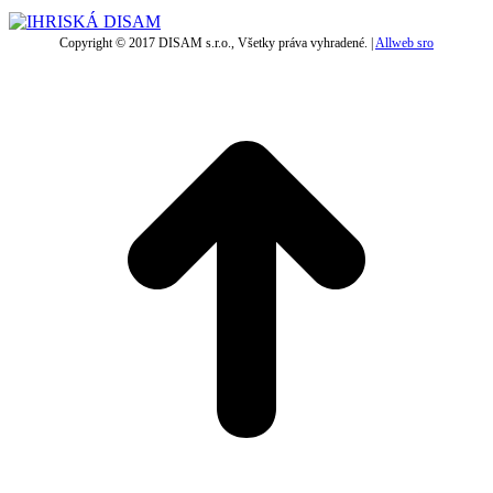
Copyright © 2017 DISAM s.r.o., Všetky práva vyhradené. |
Allweb sro
t
T