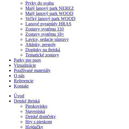
Prvky do svahu
Malý lanový park NEREZ
Malý lanový park WOOD
Veľký lanový park WOOD
Lanové pyramídy HRAS
Zostavy systému 110
Zostavy systému 18+
Lavice, sedacie súpravy
Altánky, pergoly
Doplnky na ihriská
Tematické zostavy
Parky pre psov
Vizualizácie
Používané materiály
O nás
Referencie
Kontakt
Úvod
Detské ihriská
Pieskovisko
Staveniská
Detské domčeky
Hry s pieskom
Hojdačky