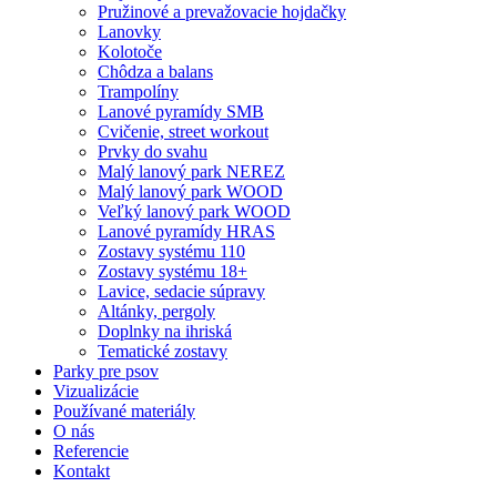
Pružinové a prevažovacie hojdačky
Lanovky
Kolotoče
Chôdza a balans
Trampolíny
Lanové pyramídy SMB
Cvičenie, street workout
Prvky do svahu
Malý lanový park NEREZ
Malý lanový park WOOD
Veľký lanový park WOOD
Lanové pyramídy HRAS
Zostavy systému 110
Zostavy systému 18+
Lavice, sedacie súpravy
Altánky, pergoly
Doplnky na ihriská
Tematické zostavy
Parky pre psov
Vizualizácie
Používané materiály
O nás
Referencie
Kontakt