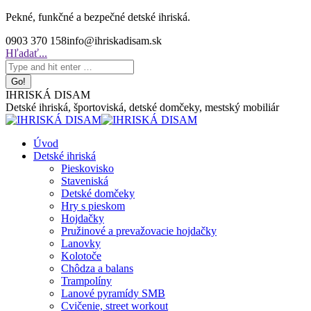
Skip
Pekné, funkčné a bezpečné detské ihriská.
to
0903 370 158
info@ihriskadisam.sk
content
Search:
Hľadať...
IHRISKÁ DISAM
Detské ihriská, športoviská, detské domčeky, mestský mobiliár
Úvod
Detské ihriská
Pieskovisko
Staveniská
Detské domčeky
Hry s pieskom
Hojdačky
Pružinové a prevažovacie hojdačky
Lanovky
Kolotoče
Chôdza a balans
Trampolíny
Lanové pyramídy SMB
Cvičenie, street workout