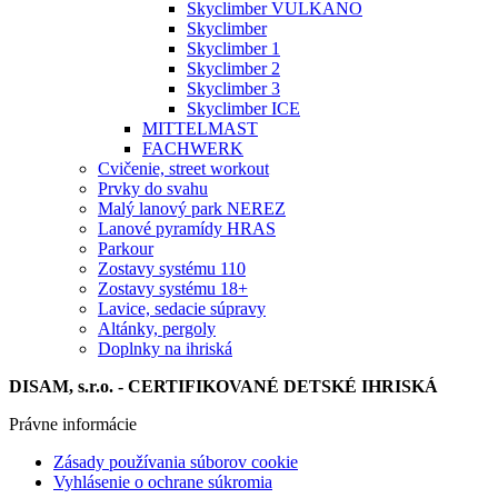
Skyclimber VULKANO
Skyclimber
Skyclimber 1
Skyclimber 2
Skyclimber 3
Skyclimber ICE
MITTELMAST
FACHWERK
Cvičenie, street workout
Prvky do svahu
Malý lanový park NEREZ
Lanové pyramídy HRAS
Parkour
Zostavy systému 110
Zostavy systému 18+
Lavice, sedacie súpravy
Altánky, pergoly
Doplnky na ihriská
DISAM, s.r.o. - CERTIFIKOVANÉ DETSKÉ IHRISKÁ
Právne informácie
Zásady používania súborov cookie
Vyhlásenie o ochrane súkromia