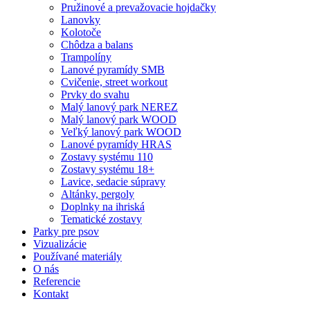
Pružinové a prevažovacie hojdačky
Lanovky
Kolotoče
Chôdza a balans
Trampolíny
Lanové pyramídy SMB
Cvičenie, street workout
Prvky do svahu
Malý lanový park NEREZ
Malý lanový park WOOD
Veľký lanový park WOOD
Lanové pyramídy HRAS
Zostavy systému 110
Zostavy systému 18+
Lavice, sedacie súpravy
Altánky, pergoly
Doplnky na ihriská
Tematické zostavy
Parky pre psov
Vizualizácie
Používané materiály
O nás
Referencie
Kontakt