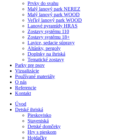
Prvky do svahu
Malý lanový park NEREZ
Malý lanový park WOOD
Veľký lanový park WOOD
Lanové pyramídy HRAS
Zostavy systému 110
Zostavy systému 18+
Lavice, sedacie súpravy
Altánky, pergoly
Doplnky na ihriská
Tematické zostavy
Parky pre psov
Vizualizácie
Používané materiály
O nás
Referencie
Kontakt
Úvod
Detské ihriská
Pieskovisko
Staveniská
Detské domčeky
Hry s pieskom
Hojdačky