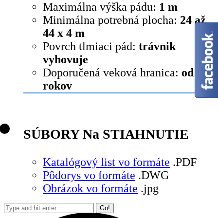
Maximálna výška pádu:
1 m
Minimálna potrebná plocha:
24 až
44 x 4 m
Povrch tlmiaci pád:
trávnik
vyhovuje
Doporučená veková hranica:
od 4
rokov
SÚBORY Na STIAHNUTIE
Katalógový list vo formáte
.PDF
Pôdorys vo formáte
.DWG
Obrázok vo formáte
.jpg
Search: