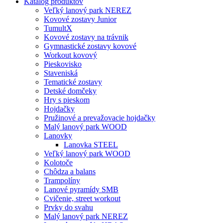
Katalóg produktov
Veľký lanový park NEREZ
Kovové zostavy Junior
TumultX
Kovové zostavy na trávnik
Gymnastické zostavy kovové
Workout kovový
Pieskovisko
Staveniská
Tematické zostavy
Detské domčeky
Hry s pieskom
Hojdačky
Pružinové a prevažovacie hojdačky
Malý lanový park WOOD
Lanovky
Lanovka STEEL
Veľký lanový park WOOD
Kolotoče
Chôdza a balans
Trampolíny
Lanové pyramídy SMB
Cvičenie, street workout
Prvky do svahu
Malý lanový park NEREZ