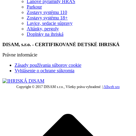
Lanové pyramídy HRAS
Parkour
Zostavy systému 110
Zostavy systému 18+
Lavice, sedacie súpravy
Altánky, pergoly
Doplnky na ihriská
DISAM, s.r.o. - CERTIFIKOVANÉ DETSKÉ IHRISKÁ
Právne informácie
Zásady používania súborov cookie
Vyhlásenie o ochrane súkromia
Copyright © 2017 DISAM s.r.o., Všetky práva vyhradené. |
Allweb sro
t
T