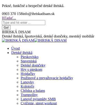
Skip
Pekné, funkčné a bezpečné detské ihriská.
to
0903 370 158
info@ihriskadisam.sk
content
Search:
Hľadať...
IHRISKÁ DISAM
Detské ihriská, športoviská, detské domčeky, mestský mobiliár
Úvod
Detské ihriská
Pieskovisko
Staveniská
Detské domčeky
Hry s pieskom
Hojdačky
Pružinové a prevažovacie hojdačky
Lanovky
Kolotoče
Chôdza a balans
Trampolíny
Lanové pyramídy SMB
Cvičenie, street workout