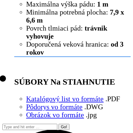
Maximálna výška pádu:
1 m
Minimálna potrebná plocha:
7,9 x
6,6 m
Povrch tlmiaci pád:
trávnik
vyhovuje
Doporučená veková hranica:
od 3
rokov
SÚBORY Na STIAHNUTIE
Katalógový list vo formáte
.PDF
Pôdorys vo formáte
.DWG
Obrázok vo formáte
.jpg
Search: