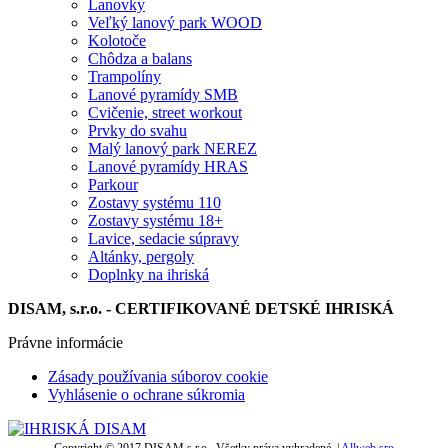
Lanovky
Veľký lanový park WOOD
Kolotoče
Chôdza a balans
Trampolíny
Lanové pyramídy SMB
Cvičenie, street workout
Prvky do svahu
Malý lanový park NEREZ
Lanové pyramídy HRAS
Parkour
Zostavy systému 110
Zostavy systému 18+
Lavice, sedacie súpravy
Altánky, pergoly
Doplnky na ihriská
DISAM, s.r.o. - CERTIFIKOVANÉ DETSKÉ IHRISKÁ
Právne informácie
Zásady používania súborov cookie
Vyhlásenie o ochrane súkromia