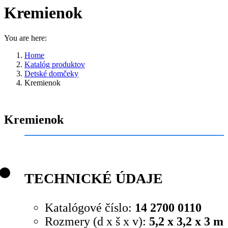
Kremienok
You are here:
Home
Katalóg produktov
Detské domčeky
Kremienok
Kremienok
TECHNICKÉ ÚDAJE
Katalógové číslo:
14 2700 0110
Rozmery (d x š x v):
5,2 x 3,2 x 3 m