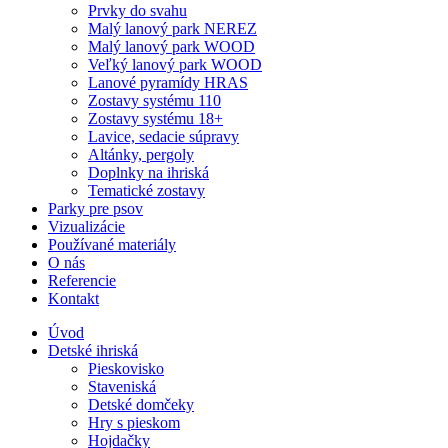
Prvky do svahu
Malý lanový park NEREZ
Malý lanový park WOOD
Veľký lanový park WOOD
Lanové pyramídy HRAS
Zostavy systému 110
Zostavy systému 18+
Lavice, sedacie súpravy
Altánky, pergoly
Doplnky na ihriská
Tematické zostavy
Parky pre psov
Vizualizácie
Používané materiály
O nás
Referencie
Kontakt
Úvod
Detské ihriská
Pieskovisko
Staveniská
Detské domčeky
Hry s pieskom
Hojdačky