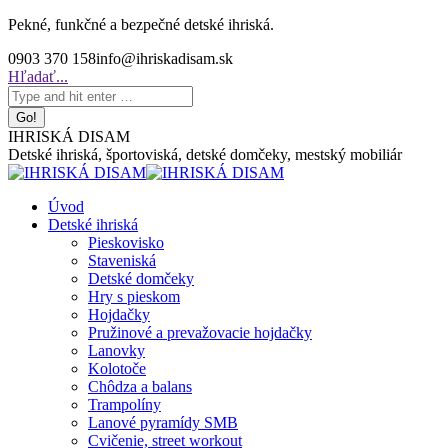
Skip
Pekné, funkčné a bezpečné detské ihriská.
to
0903 370 158
info@ihriskadisam.sk
content
Search:
Hľadať...
IHRISKÁ DISAM
Detské ihriská, športoviská, detské domčeky, mestský mobiliár
Úvod
Detské ihriská
Pieskovisko
Staveniská
Detské domčeky
Hry s pieskom
Hojdačky
Pružinové a prevažovacie hojdačky
Lanovky
Kolotoče
Chôdza a balans
Trampolíny
Lanové pyramídy SMB
Cvičenie, street workout