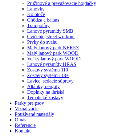
Pružinové a prevažovacie hojdačky
Lanovky
Kolotoče
Chôdza a balans
Trampolíny
Lanové pyramídy SMB
Cvičenie, street workout
Prvky do svahu
Malý lanový park NEREZ
Malý lanový park WOOD
Veľký lanový park WOOD
Lanové pyramídy HRAS
Zostavy systému 110
Zostavy systému 18+
Lavice, sedacie súpravy
Altánky, pergoly
Doplnky na ihriská
Tematické zostavy
Parky pre psov
Vizualizácie
Používané materiály
O nás
Referencie
Kontakt