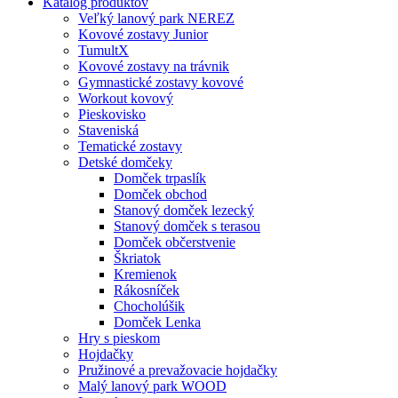
Katalóg produktov
Veľký lanový park NEREZ
Kovové zostavy Junior
TumultX
Kovové zostavy na trávnik
Gymnastické zostavy kovové
Workout kovový
Pieskovisko
Staveniská
Tematické zostavy
Detské domčeky
Domček trpaslík
Domček obchod
Stanový domček lezecký
Stanový domček s terasou
Domček občerstvenie
Škriatok
Kremienok
Rákosníček
Chocholúšik
Domček Lenka
Hry s pieskom
Hojdačky
Pružinové a prevažovacie hojdačky
Malý lanový park WOOD