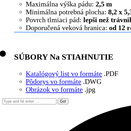
Maximálna výška pádu:
2,5 m
Minimálna potrebná plocha:
8,2 x 5
Povrch tlmiaci pád:
lepši než trávni
Doporučená veková hranica:
od 12 
SÚBORY Na STIAHNUTIE
Katalógový list vo formáte
.PDF
Pôdorys vo formáte
.DWG
Obrázok vo formáte
.jpg
Search: