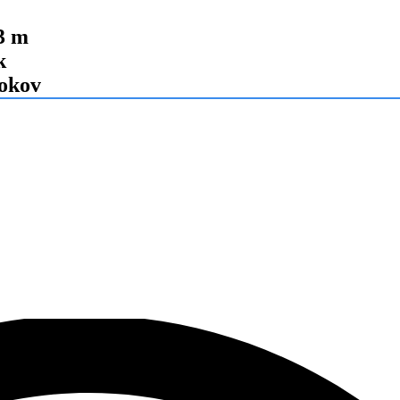
,3 m
k
rokov