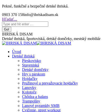
Skip
Pekné, funkčné a bezpečné detské ihriská.
to
0903 370 158
info@ihriskadisam.sk
content
Search:
Hľadať...
IHRISKÁ DISAM
Detské ihriská, športoviská, detské domčeky, mestský mobiliár
Úvod
Detské ihriská
Pieskovisko
Staveniská
Detské domčeky
Hry s pieskom
Hojdačky
Pružinové a prevažovacie hojdačky
Lanovky
Kolotoče
Chôdza a balans
Trampolíny
Lanové pyramídy SMB
Cvičenie, street workout