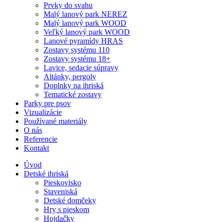
Prvky do svahu
Malý lanový park NEREZ
Malý lanový park WOOD
Veľký lanový park WOOD
Lanové pyramídy HRAS
Zostavy systému 110
Zostavy systému 18+
Lavice, sedacie súpravy
Altánky, pergoly
Doplnky na ihriská
Tematické zostavy
Parky pre psov
Vizualizácie
Používané materiály
O nás
Referencie
Kontakt
Úvod
Detské ihriská
Pieskovisko
Staveniská
Detské domčeky
Hry s pieskom
Hojdačky