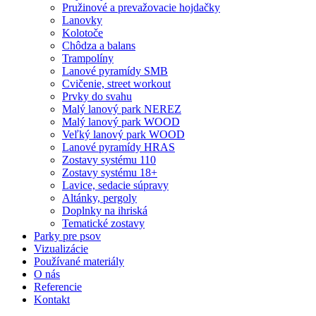
Pružinové a prevažovacie hojdačky
Lanovky
Kolotoče
Chôdza a balans
Trampolíny
Lanové pyramídy SMB
Cvičenie, street workout
Prvky do svahu
Malý lanový park NEREZ
Malý lanový park WOOD
Veľký lanový park WOOD
Lanové pyramídy HRAS
Zostavy systému 110
Zostavy systému 18+
Lavice, sedacie súpravy
Altánky, pergoly
Doplnky na ihriská
Tematické zostavy
Parky pre psov
Vizualizácie
Používané materiály
O nás
Referencie
Kontakt