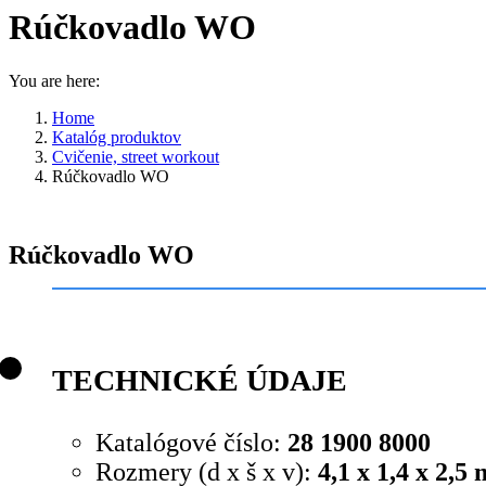
Rúčkovadlo WO
You are here:
Home
Katalóg produktov
Cvičenie, street workout
Rúčkovadlo WO
Rúčkovadlo WO
TECHNICKÉ ÚDAJE
Katalógové číslo:
28 1900 8000
Rozmery (d x š x v):
4,1 x 1,4 x 2,5 