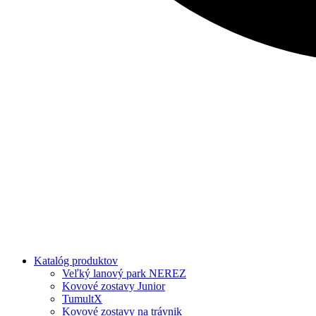
Katalóg produktov
Veľký lanový park NEREZ
Kovové zostavy Junior
TumultX
Kovové zostavy na trávnik