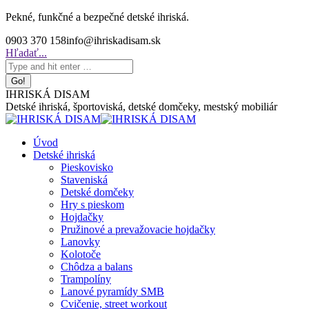
Skip
Pekné, funkčné a bezpečné detské ihriská.
to
0903 370 158
info@ihriskadisam.sk
content
Search:
Hľadať...
IHRISKÁ DISAM
Detské ihriská, športoviská, detské domčeky, mestský mobiliár
Úvod
Detské ihriská
Pieskovisko
Staveniská
Detské domčeky
Hry s pieskom
Hojdačky
Pružinové a prevažovacie hojdačky
Lanovky
Kolotoče
Chôdza a balans
Trampolíny
Lanové pyramídy SMB
Cvičenie, street workout