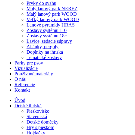
Prvky do svahu
Malý lanový park NEREZ
Malý lanový park WOOD
Veľký lanový park WOOD
Lanové pyramídy HRAS
Zostavy systému 110
Zostavy systému 18+
Lavice, sedacie súpravy
Altánky, pergoly
Doplnky na ihriská
Tematické zostavy
Parky pre psov
Vizualizácie
Používané materiály
O nás
Referencie
Kontakt
Úvod
Detské ihriská
Pieskovisko
Staveniská
Detské domčeky
Hry s pieskom
Hojdačky