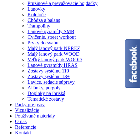
Pružinové a prevažovacie hojdačky
Lanovky
Kolotoče
Chôdza a balans
Trampolíny
Lanové pyramídy SMB
Cvičenie, street workout
Prvky do svahu
Malý lanový park NEREZ
Malý lanový park WOOD
Veľký lanový park WOOD
Lanové pyramídy HRAS
Zostavy systému 110
Zostavy systému 18+
Lavice, sedacie súpravy
Altánky, pergoly
Doplnky na ihriská
Tematické zostavy
Parky pre psov
Vizualizácie
Používané materiály
O nás
Referencie
Kontakt