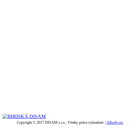
Copyright © 2017 DISAM s.r.o., Všetky práva vyhradené. |
Allweb sro
t
T