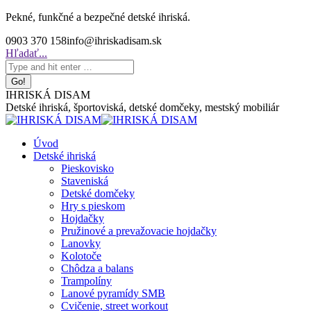
Skip
Pekné, funkčné a bezpečné detské ihriská.
to
0903 370 158
info@ihriskadisam.sk
content
Search:
Hľadať...
IHRISKÁ DISAM
Detské ihriská, športoviská, detské domčeky, mestský mobiliár
Úvod
Detské ihriská
Pieskovisko
Staveniská
Detské domčeky
Hry s pieskom
Hojdačky
Pružinové a prevažovacie hojdačky
Lanovky
Kolotoče
Chôdza a balans
Trampolíny
Lanové pyramídy SMB
Cvičenie, street workout