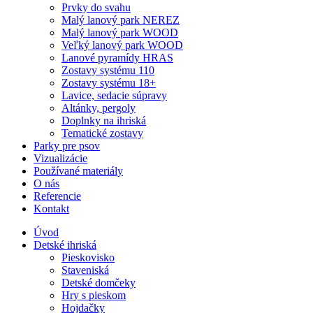
Prvky do svahu
Malý lanový park NEREZ
Malý lanový park WOOD
Veľký lanový park WOOD
Lanové pyramídy HRAS
Zostavy systému 110
Zostavy systému 18+
Lavice, sedacie súpravy
Altánky, pergoly
Doplnky na ihriská
Tematické zostavy
Parky pre psov
Vizualizácie
Používané materiály
O nás
Referencie
Kontakt
Úvod
Detské ihriská
Pieskovisko
Staveniská
Detské domčeky
Hry s pieskom
Hojdačky