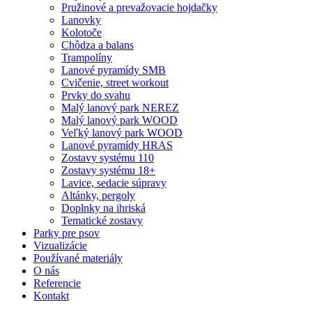
Pružinové a prevažovacie hojdačky
Lanovky
Kolotoče
Chôdza a balans
Trampolíny
Lanové pyramídy SMB
Cvičenie, street workout
Prvky do svahu
Malý lanový park NEREZ
Malý lanový park WOOD
Veľký lanový park WOOD
Lanové pyramídy HRAS
Zostavy systému 110
Zostavy systému 18+
Lavice, sedacie súpravy
Altánky, pergoly
Doplnky na ihriská
Tematické zostavy
Parky pre psov
Vizualizácie
Používané materiály
O nás
Referencie
Kontakt