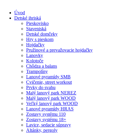
Skip
to
Úvod
content
Detské ihriská
Pieskovisko
Staveniská
Detské domčeky
Hry s pieskom
Hojdačky
Pružinové a prevažovacie hojdačky
Lanovky
Kolotoče
Chôdza a balans
Trampolíny
Lanové pyramídy SMB
Cvičenie, street workout
Prvky do svahu
Malý lanový park NEREZ
Malý lanový park WOOD
Veľký lanový park WOOD
Lanové pyramídy HRAS
Zostavy systému 110
Zostavy systému 18+
Lavice, sedacie súpravy
Altánky, pergoly