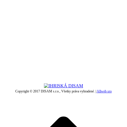
Copyright © 2017 DISAM s.r.o., Všetky práva vyhradené. |
Allweb sro
t
T