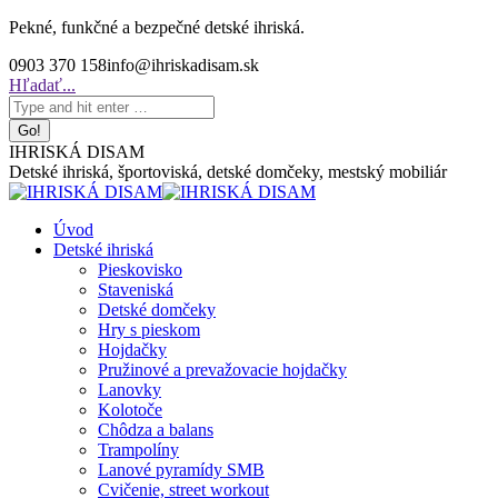
Skip
Pekné, funkčné a bezpečné detské ihriská.
to
0903 370 158
info@ihriskadisam.sk
content
Search:
Hľadať...
IHRISKÁ DISAM
Detské ihriská, športoviská, detské domčeky, mestský mobiliár
Úvod
Detské ihriská
Pieskovisko
Staveniská
Detské domčeky
Hry s pieskom
Hojdačky
Pružinové a prevažovacie hojdačky
Lanovky
Kolotoče
Chôdza a balans
Trampolíny
Lanové pyramídy SMB
Cvičenie, street workout