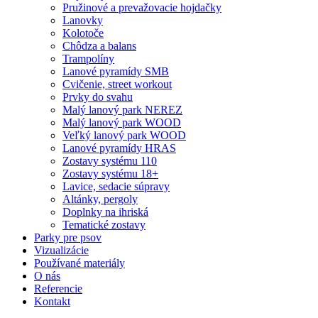
Pružinové a prevažovacie hojdačky
Lanovky
Kolotoče
Chôdza a balans
Trampolíny
Lanové pyramídy SMB
Cvičenie, street workout
Prvky do svahu
Malý lanový park NEREZ
Malý lanový park WOOD
Veľký lanový park WOOD
Lanové pyramídy HRAS
Zostavy systému 110
Zostavy systému 18+
Lavice, sedacie súpravy
Altánky, pergoly
Doplnky na ihriská
Tematické zostavy
Parky pre psov
Vizualizácie
Používané materiály
O nás
Referencie
Kontakt