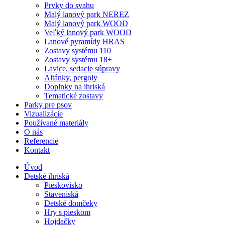
Prvky do svahu
Malý lanový park NEREZ
Malý lanový park WOOD
Veľký lanový park WOOD
Lanové pyramídy HRAS
Zostavy systému 110
Zostavy systému 18+
Lavice, sedacie súpravy
Altánky, pergoly
Doplnky na ihriská
Tematické zostavy
Parky pre psov
Vizualizácie
Používané materiály
O nás
Referencie
Kontakt
Úvod
Detské ihriská
Pieskovisko
Staveniská
Detské domčeky
Hry s pieskom
Hojdačky