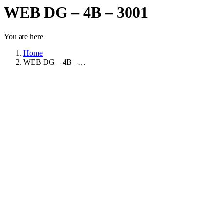
WEB DG – 4B – 3001
You are here:
Home
WEB DG – 4B –…