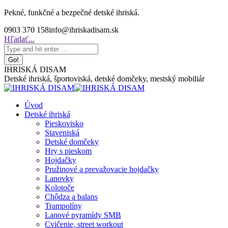
Skip
Pekné, funkčné a bezpečné detské ihriská.
to
0903 370 158
info@ihriskadisam.sk
content
Search:
Hľadať...
IHRISKÁ DISAM
Detské ihriská, športoviská, detské domčeky, mestský mobiliár
Úvod
Detské ihriská
Pieskovisko
Staveniská
Detské domčeky
Hry s pieskom
Hojdačky
Pružinové a prevažovacie hojdačky
Lanovky
Kolotoče
Chôdza a balans
Trampolíny
Lanové pyramídy SMB
Cvičenie, street workout