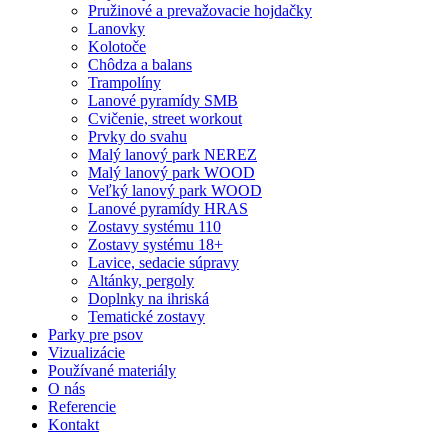
Pružinové a prevažovacie hojdačky
Lanovky
Kolotoče
Chôdza a balans
Trampolíny
Lanové pyramídy SMB
Cvičenie, street workout
Prvky do svahu
Malý lanový park NEREZ
Malý lanový park WOOD
Veľký lanový park WOOD
Lanové pyramídy HRAS
Zostavy systému 110
Zostavy systému 18+
Lavice, sedacie súpravy
Altánky, pergoly
Doplnky na ihriská
Tematické zostavy
Parky pre psov
Vizualizácie
Používané materiály
O nás
Referencie
Kontakt