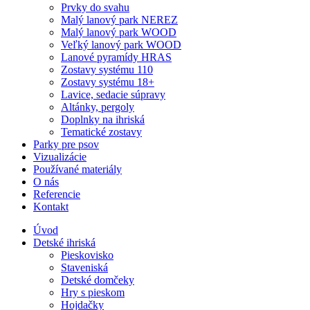
Prvky do svahu
Malý lanový park NEREZ
Malý lanový park WOOD
Veľký lanový park WOOD
Lanové pyramídy HRAS
Zostavy systému 110
Zostavy systému 18+
Lavice, sedacie súpravy
Altánky, pergoly
Doplnky na ihriská
Tematické zostavy
Parky pre psov
Vizualizácie
Používané materiály
O nás
Referencie
Kontakt
Úvod
Detské ihriská
Pieskovisko
Staveniská
Detské domčeky
Hry s pieskom
Hojdačky