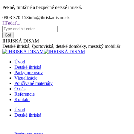
Skip
Pekné, funkčné a bezpečné detské ihriská.
to
0903 370 158
info@ihriskadisam.sk
content
Search:
Hľadať...
IHRISKÁ DISAM
Detské ihriská, športoviská, detské domčeky, mestský mobiliár
Úvod
Detské ihriská
Parky pre psov
Vizualizácie
Používané materiály
O nás
Referencie
Kontakt
Úvod
Detské ihriská