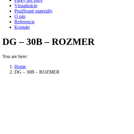
Parky pre psov
Vizualizácie
Používané materiály
O nás
Referencie
Kontakt
DG – 30B – ROZMER
You are here:
Home
DG – 30B – ROZMER