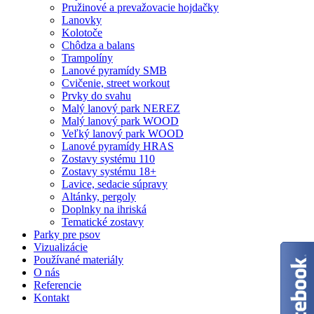
Pružinové a prevažovacie hojdačky
Lanovky
Kolotoče
Chôdza a balans
Trampolíny
Lanové pyramídy SMB
Cvičenie, street workout
Prvky do svahu
Malý lanový park NEREZ
Malý lanový park WOOD
Veľký lanový park WOOD
Lanové pyramídy HRAS
Zostavy systému 110
Zostavy systému 18+
Lavice, sedacie súpravy
Altánky, pergoly
Doplnky na ihriská
Tematické zostavy
Parky pre psov
Vizualizácie
Používané materiály
O nás
Referencie
Kontakt