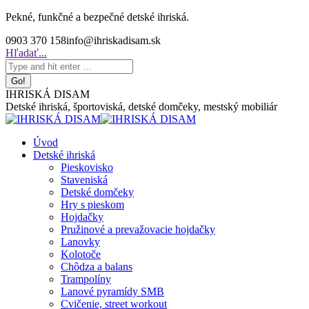
Skip
Pekné, funkčné a bezpečné detské ihriská.
to
0903 370 158
info@ihriskadisam.sk
content
Search:
Hľadať...
IHRISKÁ DISAM
Detské ihriská, športoviská, detské domčeky, mestský mobiliár
Úvod
Detské ihriská
Pieskovisko
Staveniská
Detské domčeky
Hry s pieskom
Hojdačky
Pružinové a prevažovacie hojdačky
Lanovky
Kolotoče
Chôdza a balans
Trampolíny
Lanové pyramídy SMB
Cvičenie, street workout