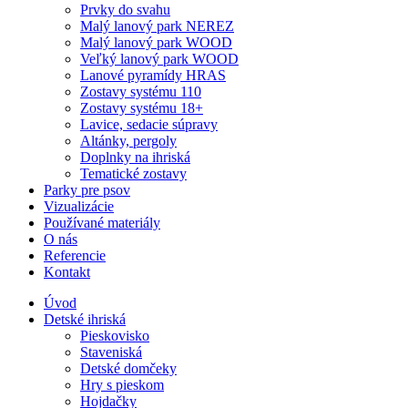
Prvky do svahu
Malý lanový park NEREZ
Malý lanový park WOOD
Veľký lanový park WOOD
Lanové pyramídy HRAS
Zostavy systému 110
Zostavy systému 18+
Lavice, sedacie súpravy
Altánky, pergoly
Doplnky na ihriská
Tematické zostavy
Parky pre psov
Vizualizácie
Používané materiály
O nás
Referencie
Kontakt
Úvod
Detské ihriská
Pieskovisko
Staveniská
Detské domčeky
Hry s pieskom
Hojdačky