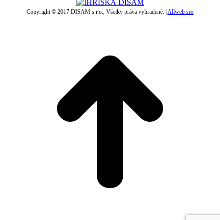
Copyright © 2017 DISAM s.r.o., Všetky práva vyhradené. |
Allweb sro
t
T