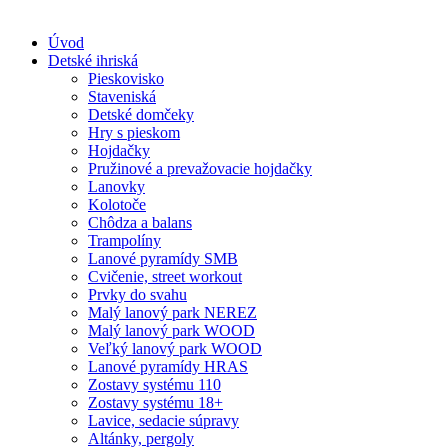
Skip
to
Úvod
content
Detské ihriská
Pieskovisko
Staveniská
Detské domčeky
Hry s pieskom
Hojdačky
Pružinové a prevažovacie hojdačky
Lanovky
Kolotoče
Chôdza a balans
Trampolíny
Lanové pyramídy SMB
Cvičenie, street workout
Prvky do svahu
Malý lanový park NEREZ
Malý lanový park WOOD
Veľký lanový park WOOD
Lanové pyramídy HRAS
Zostavy systému 110
Zostavy systému 18+
Lavice, sedacie súpravy
Altánky, pergoly