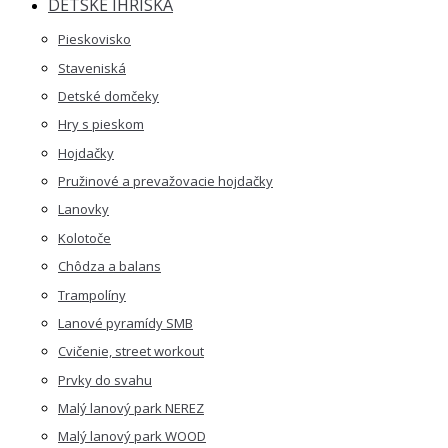
DETSKÉ IHRISKÁ
Pieskovisko
Staveniská
Detské domčeky
Hry s pieskom
Hojdačky
Pružinové a prevažovacie hojdačky
Lanovky
Kolotoče
Chôdza a balans
Trampolíny
Lanové pyramídy SMB
Cvičenie, street workout
Prvky do svahu
Malý lanový park NEREZ
Malý lanový park WOOD