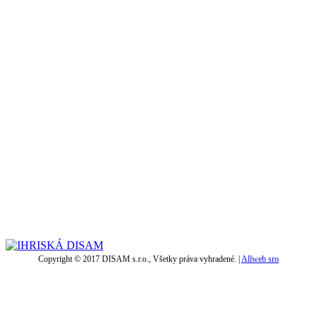
Copyright © 2017 DISAM s.r.o., Všetky práva vyhradené. |
Allweb sro
t
T