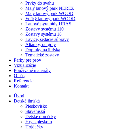
Prvky do svahu
Malý lanový park NEREZ
Malý lanový park WOOD
Veľký lanový park WOOD
Lanové pyramídy HRAS
Zostavy systému 110
Zostavy systému 18+
Lavice, sedacie súpravy
Altánky, pergoly
Doplnky na ihriská
Tematické zostavy
Parky pre psov
Vizualizácie
Používané materiály
O nás
Referencie
Kontakt
Úvod
Detské ihriská
Pieskovisko
Staveniská
Detské domčeky
Hry s pieskom
Hojdačky