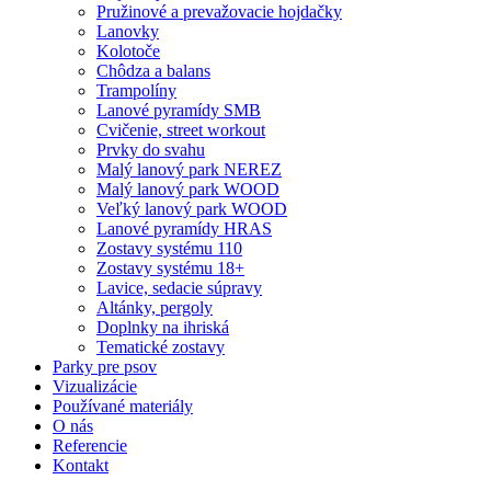
Pružinové a prevažovacie hojdačky
Lanovky
Kolotoče
Chôdza a balans
Trampolíny
Lanové pyramídy SMB
Cvičenie, street workout
Prvky do svahu
Malý lanový park NEREZ
Malý lanový park WOOD
Veľký lanový park WOOD
Lanové pyramídy HRAS
Zostavy systému 110
Zostavy systému 18+
Lavice, sedacie súpravy
Altánky, pergoly
Doplnky na ihriská
Tematické zostavy
Parky pre psov
Vizualizácie
Používané materiály
O nás
Referencie
Kontakt