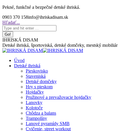
Skip
Pekné, funkčné a bezpečné detské ihriská.
to
0903 370 158
info@ihriskadisam.sk
content
Search:
Hľadať...
IHRISKÁ DISAM
Detské ihriská, športoviská, detské domčeky, mestský mobiliár
Úvod
Detské ihriská
Pieskovisko
Staveniská
Detské domčeky
Hry s pieskom
Hojdačky
Pružinové a prevažovacie hojdačky
Lanovky
Kolotoče
Chôdza a balans
Trampolíny
Lanové pyramídy SMB
Cvičenie, street workout