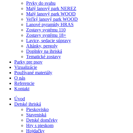
Prvky do svahu
Malý lanový park NEREZ
Malý lanový park WOOD
Veľký lanový park WOOD
Lanové pyramídy HRAS
Zostavy systému 110
Zostavy systému 18+
Lavice, sedacie súpravy
Altánky, pergoly
Doplnky na ihriská
Tematické zostavy
Parky pre psov
Vizualizácie
Používané materiály
O nás
Referencie
Kontakt
Úvod
Detské ihriská
Pieskovisko
Staveniská
Detské domčeky
Hry s pieskom
Hojdačky