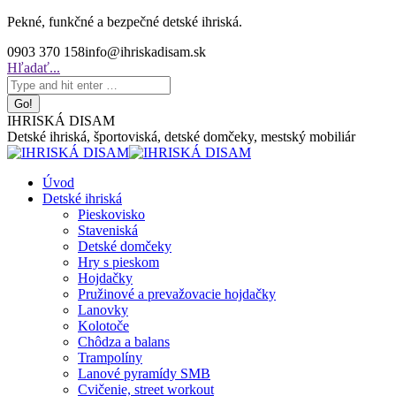
Skip
Pekné, funkčné a bezpečné detské ihriská.
to
0903 370 158
info@ihriskadisam.sk
content
Search:
Hľadať...
IHRISKÁ DISAM
Detské ihriská, športoviská, detské domčeky, mestský mobiliár
Úvod
Detské ihriská
Pieskovisko
Staveniská
Detské domčeky
Hry s pieskom
Hojdačky
Pružinové a prevažovacie hojdačky
Lanovky
Kolotoče
Chôdza a balans
Trampolíny
Lanové pyramídy SMB
Cvičenie, street workout