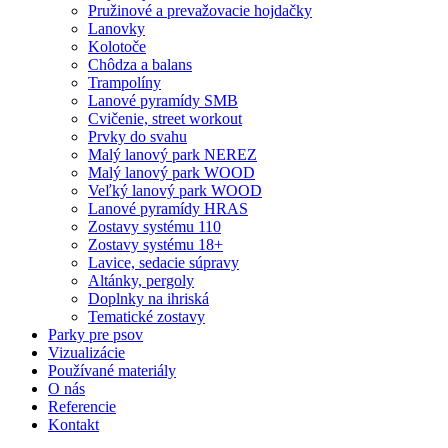
Pružinové a prevažovacie hojdačky
Lanovky
Kolotoče
Chôdza a balans
Trampolíny
Lanové pyramídy SMB
Cvičenie, street workout
Prvky do svahu
Malý lanový park NEREZ
Malý lanový park WOOD
Veľký lanový park WOOD
Lanové pyramídy HRAS
Zostavy systému 110
Zostavy systému 18+
Lavice, sedacie súpravy
Altánky, pergoly
Doplnky na ihriská
Tematické zostavy
Parky pre psov
Vizualizácie
Používané materiály
O nás
Referencie
Kontakt