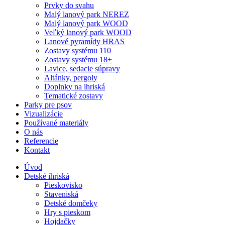
Prvky do svahu
Malý lanový park NEREZ
Malý lanový park WOOD
Veľký lanový park WOOD
Lanové pyramídy HRAS
Zostavy systému 110
Zostavy systému 18+
Lavice, sedacie súpravy
Altánky, pergoly
Doplnky na ihriská
Tematické zostavy
Parky pre psov
Vizualizácie
Používané materiály
O nás
Referencie
Kontakt
Úvod
Detské ihriská
Pieskovisko
Staveniská
Detské domčeky
Hry s pieskom
Hojdačky