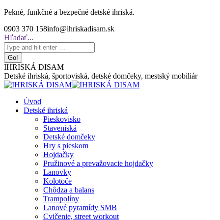
Skip
Pekné, funkčné a bezpečné detské ihriská.
to
0903 370 158
info@ihriskadisam.sk
content
Search:
Hľadať...
IHRISKÁ DISAM
Detské ihriská, športoviská, detské domčeky, mestský mobiliár
Úvod
Detské ihriská
Pieskovisko
Staveniská
Detské domčeky
Hry s pieskom
Hojdačky
Pružinové a prevažovacie hojdačky
Lanovky
Kolotoče
Chôdza a balans
Trampolíny
Lanové pyramídy SMB
Cvičenie, street workout