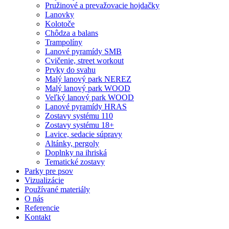
Pružinové a prevažovacie hojdačky
Lanovky
Kolotoče
Chôdza a balans
Trampolíny
Lanové pyramídy SMB
Cvičenie, street workout
Prvky do svahu
Malý lanový park NEREZ
Malý lanový park WOOD
Veľký lanový park WOOD
Lanové pyramídy HRAS
Zostavy systému 110
Zostavy systému 18+
Lavice, sedacie súpravy
Altánky, pergoly
Doplnky na ihriská
Tematické zostavy
Parky pre psov
Vizualizácie
Používané materiály
O nás
Referencie
Kontakt