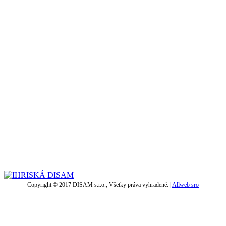
Copyright © 2017 DISAM s.r.o., Všetky práva vyhradené. |
Allweb sro
t
T