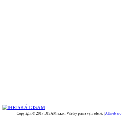
Copyright © 2017 DISAM s.r.o., Všetky práva vyhradené. |
Allweb sro
t
T