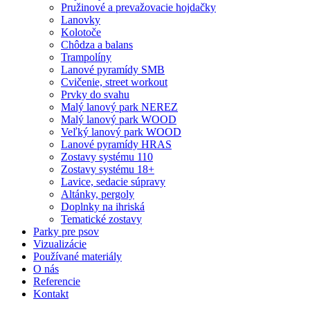
Pružinové a prevažovacie hojdačky
Lanovky
Kolotoče
Chôdza a balans
Trampolíny
Lanové pyramídy SMB
Cvičenie, street workout
Prvky do svahu
Malý lanový park NEREZ
Malý lanový park WOOD
Veľký lanový park WOOD
Lanové pyramídy HRAS
Zostavy systému 110
Zostavy systému 18+
Lavice, sedacie súpravy
Altánky, pergoly
Doplnky na ihriská
Tematické zostavy
Parky pre psov
Vizualizácie
Používané materiály
O nás
Referencie
Kontakt