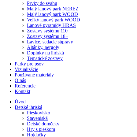
Prvky do svahu
Malý lanový park NEREZ
Malý lanový park WOOD
Veľký lanový park WOOD
Lanové pyramídy HRAS
Zostavy systému 110
Zostavy systému 18+
Lavice, sedacie súpravy
Altánky, pergoly
Doplnky na ihriská
Tematické zostavy
Parky pre psov
Vizualizácie
Používané materiály
O nás
Referencie
Kontakt
Úvod
Detské ihriská
Pieskovisko
Staveniská
Detské domčeky
Hry s pieskom
Hojdačky