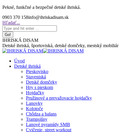
Skip
Pekné, funkčné a bezpečné detské ihriská.
to
0903 370 158
info@ihriskadisam.sk
content
Search:
Hľadať...
IHRISKÁ DISAM
Detské ihriská, športoviská, detské domčeky, mestský mobiliár
Úvod
Detské ihriská
Pieskovisko
Staveniská
Detské domčeky
Hry s pieskom
Hojdačky
Pružinové a prevažovacie hojdačky
Lanovky
Kolotoče
Chôdza a balans
Trampolíny
Lanové pyramídy SMB
Cvičenie, street workout