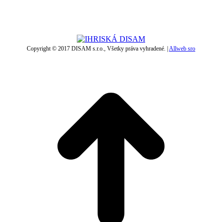
Copyright © 2017 DISAM s.r.o., Všetky práva vyhradené. |
Allweb sro
t
T