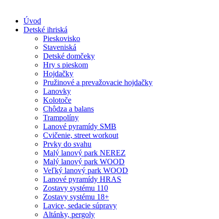
Skip
to
Úvod
content
Detské ihriská
Pieskovisko
Staveniská
Detské domčeky
Hry s pieskom
Hojdačky
Pružinové a prevažovacie hojdačky
Lanovky
Kolotoče
Chôdza a balans
Trampolíny
Lanové pyramídy SMB
Cvičenie, street workout
Prvky do svahu
Malý lanový park NEREZ
Malý lanový park WOOD
Veľký lanový park WOOD
Lanové pyramídy HRAS
Zostavy systému 110
Zostavy systému 18+
Lavice, sedacie súpravy
Altánky, pergoly