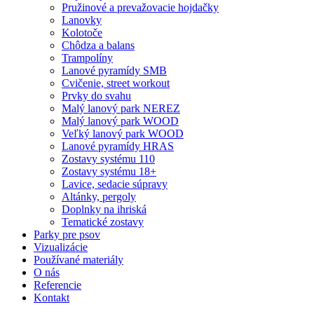
Pružinové a prevažovacie hojdačky
Lanovky
Kolotoče
Chôdza a balans
Trampolíny
Lanové pyramídy SMB
Cvičenie, street workout
Prvky do svahu
Malý lanový park NEREZ
Malý lanový park WOOD
Veľký lanový park WOOD
Lanové pyramídy HRAS
Zostavy systému 110
Zostavy systému 18+
Lavice, sedacie súpravy
Altánky, pergoly
Doplnky na ihriská
Tematické zostavy
Parky pre psov
Vizualizácie
Používané materiály
O nás
Referencie
Kontakt