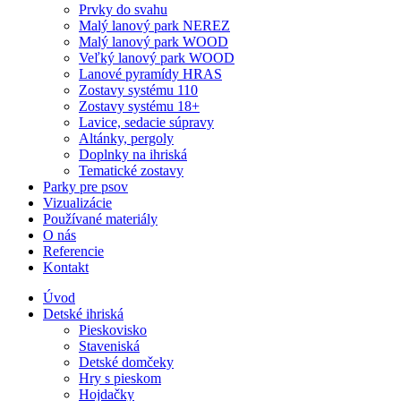
Prvky do svahu
Malý lanový park NEREZ
Malý lanový park WOOD
Veľký lanový park WOOD
Lanové pyramídy HRAS
Zostavy systému 110
Zostavy systému 18+
Lavice, sedacie súpravy
Altánky, pergoly
Doplnky na ihriská
Tematické zostavy
Parky pre psov
Vizualizácie
Používané materiály
O nás
Referencie
Kontakt
Úvod
Detské ihriská
Pieskovisko
Staveniská
Detské domčeky
Hry s pieskom
Hojdačky