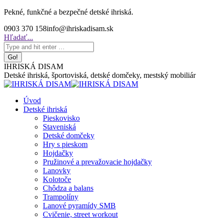
Skip
Pekné, funkčné a bezpečné detské ihriská.
to
0903 370 158
info@ihriskadisam.sk
content
Search:
Hľadať...
IHRISKÁ DISAM
Detské ihriská, športoviská, detské domčeky, mestský mobiliár
Úvod
Detské ihriská
Pieskovisko
Staveniská
Detské domčeky
Hry s pieskom
Hojdačky
Pružinové a prevažovacie hojdačky
Lanovky
Kolotoče
Chôdza a balans
Trampolíny
Lanové pyramídy SMB
Cvičenie, street workout