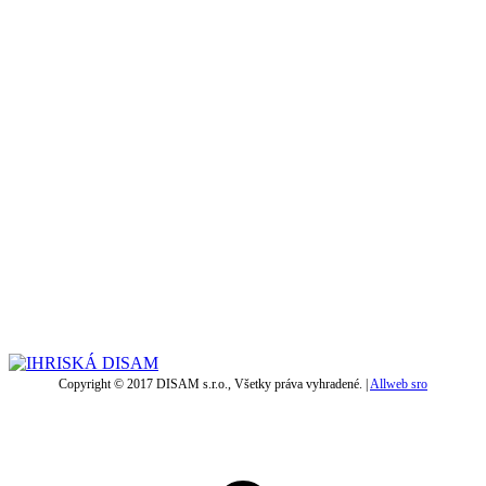
Copyright © 2017 DISAM s.r.o., Všetky práva vyhradené. |
Allweb sro
t
T