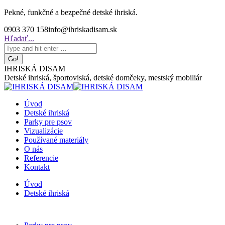
Skip
Pekné, funkčné a bezpečné detské ihriská.
to
0903 370 158
info@ihriskadisam.sk
content
Search:
Hľadať...
IHRISKÁ DISAM
Detské ihriská, športoviská, detské domčeky, mestský mobiliár
Úvod
Detské ihriská
Parky pre psov
Vizualizácie
Používané materiály
O nás
Referencie
Kontakt
Úvod
Detské ihriská