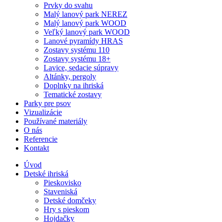
Prvky do svahu
Malý lanový park NEREZ
Malý lanový park WOOD
Veľký lanový park WOOD
Lanové pyramídy HRAS
Zostavy systému 110
Zostavy systému 18+
Lavice, sedacie súpravy
Altánky, pergoly
Doplnky na ihriská
Tematické zostavy
Parky pre psov
Vizualizácie
Používané materiály
O nás
Referencie
Kontakt
Úvod
Detské ihriská
Pieskovisko
Staveniská
Detské domčeky
Hry s pieskom
Hojdačky