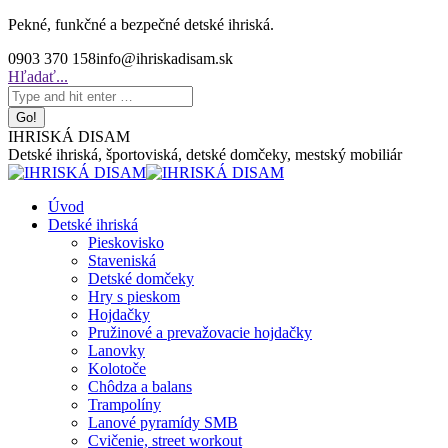
Skip
Pekné, funkčné a bezpečné detské ihriská.
to
0903 370 158
info@ihriskadisam.sk
content
Search:
Hľadať...
IHRISKÁ DISAM
Detské ihriská, športoviská, detské domčeky, mestský mobiliár
Úvod
Detské ihriská
Pieskovisko
Staveniská
Detské domčeky
Hry s pieskom
Hojdačky
Pružinové a prevažovacie hojdačky
Lanovky
Kolotoče
Chôdza a balans
Trampolíny
Lanové pyramídy SMB
Cvičenie, street workout