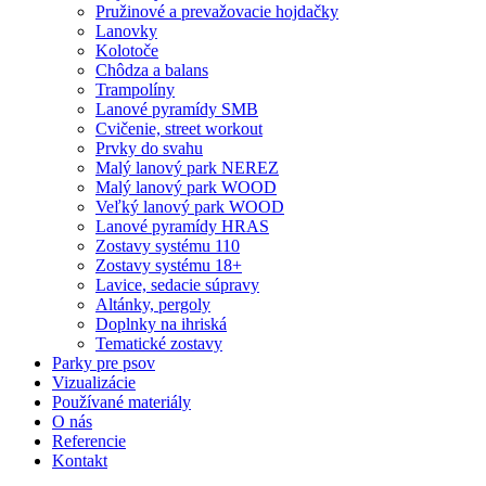
Pružinové a prevažovacie hojdačky
Lanovky
Kolotoče
Chôdza a balans
Trampolíny
Lanové pyramídy SMB
Cvičenie, street workout
Prvky do svahu
Malý lanový park NEREZ
Malý lanový park WOOD
Veľký lanový park WOOD
Lanové pyramídy HRAS
Zostavy systému 110
Zostavy systému 18+
Lavice, sedacie súpravy
Altánky, pergoly
Doplnky na ihriská
Tematické zostavy
Parky pre psov
Vizualizácie
Používané materiály
O nás
Referencie
Kontakt